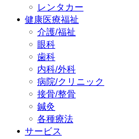
レンタカー
健康医療福祉
介護/福祉
眼科
歯科
内科/外科
病院/クリニック
接骨/整骨
鍼灸
各種療法
サービス