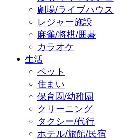
劇場/ライブハウス
レジャー施設
麻雀/将棋/囲碁
カラオケ
生活
ペット
住まい
保育園/幼稚園
クリーニング
タクシー/代行
ホテル/旅館/民宿