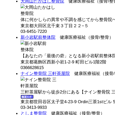
大岡山たかはし整骨院
健康医療福祉（接骨/整
体に何かしらの異常や不調を感じてから整骨院へ通
東京都大田区北千束３丁目２２−５
03-6451-7220
新小岩駅前整体院
健康医療福祉（接骨/整骨）
【あなたの「最後の砦」となる新小岩駅前整体院】
東京都葛飾区西新小岩1-2-9 町田ビル1階2階
0366628615
ナイン整骨院 三軒茶屋院
健康医療福祉（接骨/
三軒茶屋駅から徒歩2分にある【ナイン整骨院 三
東京都世田谷区太子堂4-23-9 Ordin三茶1stビル 5
03-3413-9933
としま整骨院
健康医療福祉（接骨/整骨）