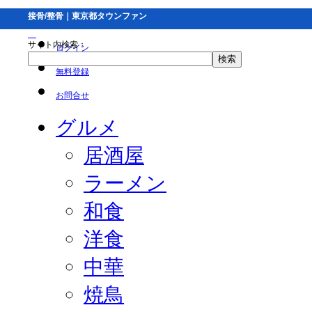
接骨/整骨｜東京都タウンファン
サイト内検索：
ログイン
無料登録
お問合せ
グルメ
居酒屋
ラーメン
和食
洋食
中華
焼鳥