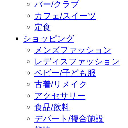
バー/クラブ
カフェ/スイーツ
定食
ショッピング
メンズファッション
レディスファッション
ベビー/子ども服
古着/リメイク
アクセサリー
食品/飲料
デパート/複合施設