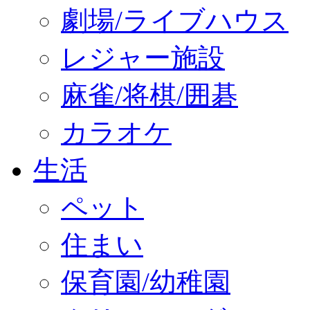
劇場/ライブハウス
レジャー施設
麻雀/将棋/囲碁
カラオケ
生活
ペット
住まい
保育園/幼稚園