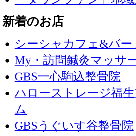
新着のお店
シーシャカフェ&バー mu
My・訪問鍼灸マッサ
GBS一心駒込整骨院
ハローストレージ福生
ム
GBSうぐいす谷整骨院