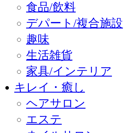
食品/飲料
デパート/複合施設
趣味
生活雑貨
家具/インテリア
キレイ・癒し
ヘアサロン
エステ