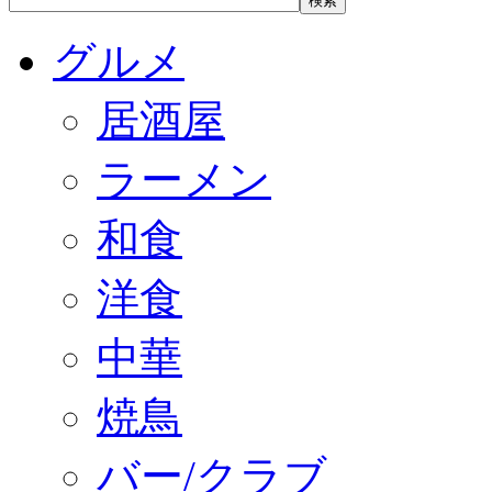
グルメ
居酒屋
ラーメン
和食
洋食
中華
焼鳥
バー/クラブ