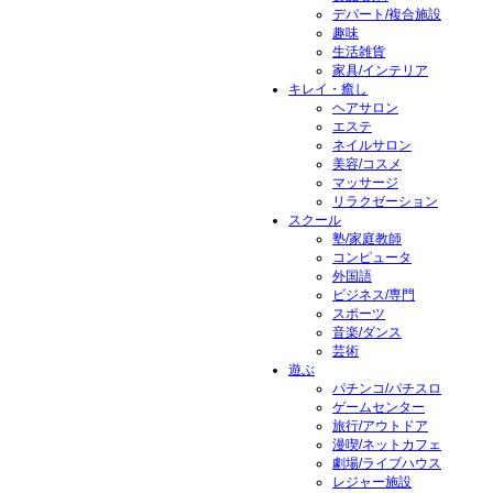
デパート/複合施設
趣味
生活雑貨
家具/インテリア
キレイ・癒し
ヘアサロン
エステ
ネイルサロン
美容/コスメ
マッサージ
リラクゼーション
スクール
塾/家庭教師
コンピュータ
外国語
ビジネス/専門
スポーツ
音楽/ダンス
芸術
遊ぶ
パチンコ/パチスロ
ゲームセンター
旅行/アウトドア
漫喫/ネットカフェ
劇場/ライブハウス
レジャー施設