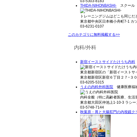
03-5303-8183
THIDA-NIHONBASHI-
スクール（
トレーニングジムはどこも同じだと
東京都中央区日本橋小舟町7-1 カ
03-6231-0107
このカテゴリに無料掲載する>>
内科/外科
新宿イーストサイドたけうち内科
東京都新宿区の「新宿イーストサイ
東京都新宿区新宿６丁目２７−３０
03-6205-5315
うえの内科外科医院
健康医療福祉
内科全般（特に高齢者医療、生活習
東京都大田区仲池上1-10-3 ラシー
03-5748-7144
秋葉原・胃と大腸肛門の内視鏡ク