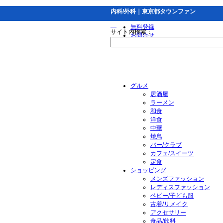
内科/外科｜東京都タウンファン
無料登録
サイト内検索：
お問合せ
グルメ
居酒屋
ラーメン
和食
洋食
中華
焼鳥
バー/クラブ
カフェ/スイーツ
定食
ショッピング
メンズファッション
レディスファッション
ベビー/子ども服
古着/リメイク
アクセサリー
食品/飲料