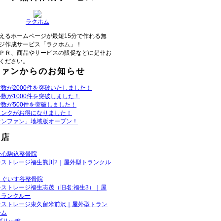
ラクホム
えるホームページが最短15分で作れる無
ジ作成サービス「ラクホム」！
ＰＲ、商品やサービスの販促などに是非お
ください。
ファンからのお知らせ
数が2000件を突破いたしました！
数が1000件を突破しました！
数が500件を突破しました！
リンクがお得になりました！
ウンファン」地域版オープン！
お店
一心駒込整骨院
ーストレージ福生熊川2｜屋外型トランクル
うぐいす谷整骨院
ーストレージ福生志茂（旧名:福生3）｜屋
トランクルー
ーストレージ東久留米前沢｜屋外型トラン
ーム