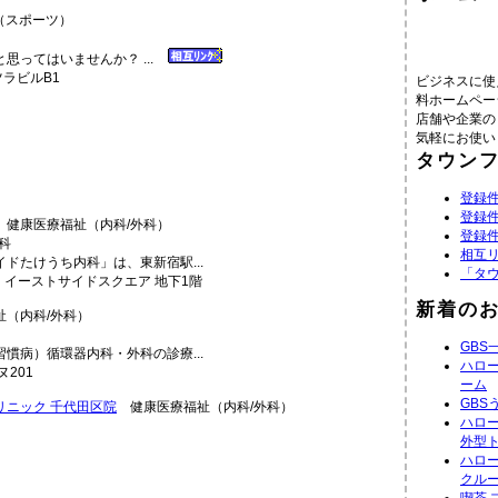
スポーツ）
思ってはいませんか？ ...
ツラビルB1
ビジネスに使
料ホームペー
店舗や企業の
気軽にお使い
タウン
登録件
登録件
健康医療福祉（内科/外科）
登録件
相互
ドたけうち内科」は、東新宿駅...
「タ
 イーストサイドスクエア 地下1階
新着の
（内科/外科）
GBS
慣病）循環器内科・外科の診療...
ハロ
ヌ201
ーム
GBS
リニック 千代田区院
健康医療福祉（内科/外科）
ハロ
外型
ハロ
クル