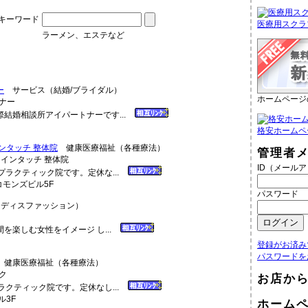
キーワード
医療用スクラ
ラーメン、エステなど
ー
サービス（結婚/ブライダル）
ホームページ
結婚相談所アイパートナーです...
格安ホームペ
ンタッチ 整体院
健康医療福祉（各種療法）
管理者
ID（メール
プラクティック院です。定休な...
コモンズビル5F
パスワード
ディスファッション）
を楽しむ女性をイメージ し...
登録がお済み
パスワードを
健康医療福祉（各種療法）
お店か
ラクティック院です。定休なし...
ル3F
ホーム