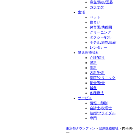
麻雀/将棋/囲碁
カラオケ
生活
ペット
住まい
保育園/幼稚園
クリーニング
タクシー/代行
ホテル/旅館/民宿
レンタカー
健康医療福祉
介護/福祉
眼科
歯科
内科/外科
病院/クリニック
接骨/整骨
鍼灸
各種療法
サービス
情報・印刷
会計士/税理士
結婚/ブライダル
専門
東京都タウンファン
>
健康医療福祉
> 内科/