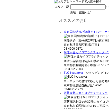
エリア・駅
×
新宿、銀座など
オススメのお店
東京国際結婚相談所アイパートナ
国際結婚・海外婚活専門の東京国際
東京都世田谷区玉川3丁目1
03-4500-0371
阿佐ヶ谷カイロプラクティック イ
阿佐ヶ谷駅南口徒歩30秒のカイロ
東京都杉並区阿佐ヶ谷南3-37-12 
03-3392-7003
TLC jiyugaoka
ショッピング（レ
ヨーロッパの優雅でゆとりある時間
東京都目黒区自由が丘1-25-2
03-6421-1273
西荻窪北口カイロプラクティック
西荻窪駅北口徒歩30秒のカイロプ
東京都杉並区西荻北3-19-1 西荻ビ