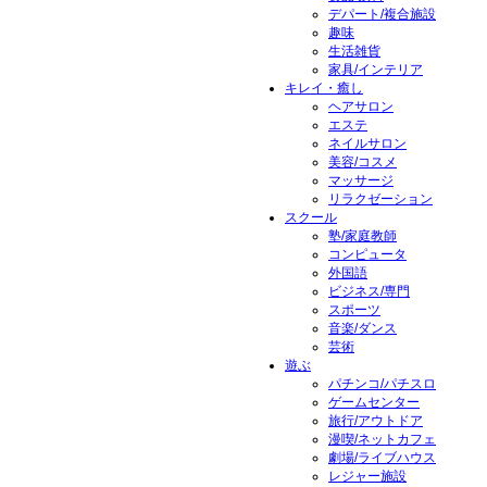
デパート/複合施設
趣味
生活雑貨
家具/インテリア
キレイ・癒し
ヘアサロン
エステ
ネイルサロン
美容/コスメ
マッサージ
リラクゼーション
スクール
塾/家庭教師
コンピュータ
外国語
ビジネス/専門
スポーツ
音楽/ダンス
芸術
遊ぶ
パチンコ/パチスロ
ゲームセンター
旅行/アウトドア
漫喫/ネットカフェ
劇場/ライブハウス
レジャー施設