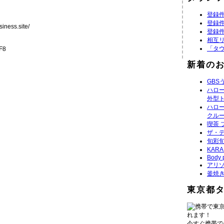
登録件
登録件
iness.site/
登録件
相互
「タ
dF8
新着の
GBS
ハロ
外型
ハロ
クル
喫茶 
ザ・デ
旬彩旬
KAR
Body 
アリゾ
釜焼
東京都
携帯で東
れます！
今すぐ携帯で