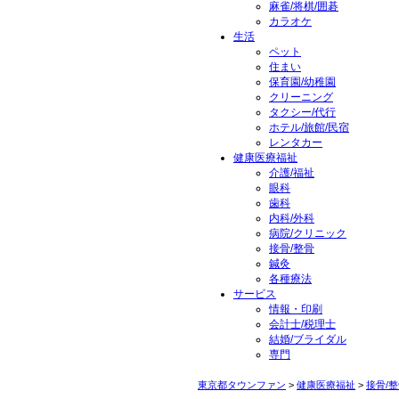
麻雀/将棋/囲碁
カラオケ
生活
ペット
住まい
保育園/幼稚園
クリーニング
タクシー/代行
ホテル/旅館/民宿
レンタカー
健康医療福祉
介護/福祉
眼科
歯科
内科/外科
病院/クリニック
接骨/整骨
鍼灸
各種療法
サービス
情報・印刷
会計士/税理士
結婚/ブライダル
専門
東京都タウンファン
>
健康医療福祉
>
接骨/