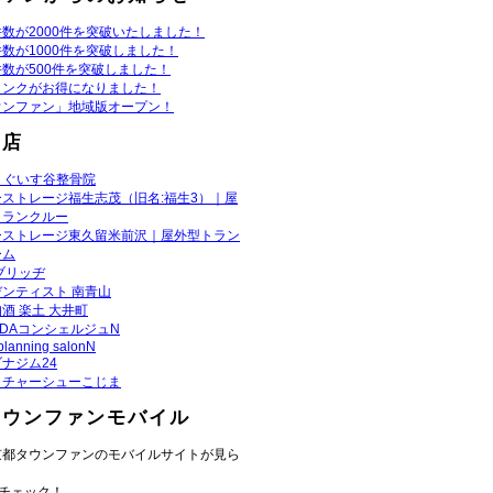
数が2000件を突破いたしました！
数が1000件を突破しました！
数が500件を突破しました！
リンクがお得になりました！
ウンファン」地域版オープン！
お店
うぐいす谷整骨院
ーストレージ福生志茂（旧名:福生3）｜屋
トランクルー
ーストレージ東久留米前沢｜屋外型トラン
ーム
ブリッヂ
ンティスト 南青山
酒 楽土 大井町
ADAコンシェルジュN
planning salonN
ナジム24
きチャーシューこじま
タウンファンモバイル
京都タウンファンのモバイルサイトが見ら
チェック！