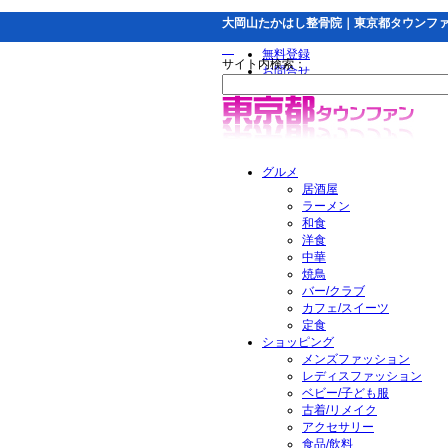
大岡山たかはし整骨院｜東京都タウンフ
無料登録
サイト内検索：
お問合せ
グルメ
居酒屋
ラーメン
和食
洋食
中華
焼鳥
バー/クラブ
カフェ/スイーツ
定食
ショッピング
メンズファッション
レディスファッション
ベビー/子ども服
古着/リメイク
アクセサリー
食品/飲料