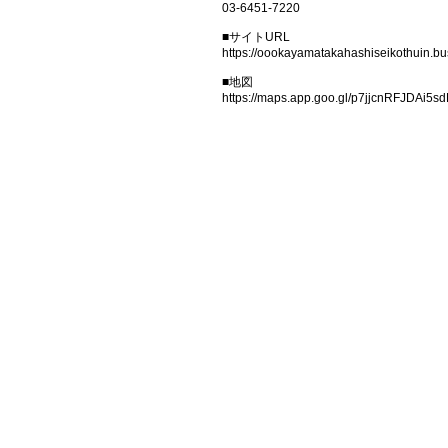
03-6451-7220
■サイトURL
https://oookayamatakahashiseikothuin.bus
■地図
https://maps.app.goo.gl/p7jjcnRFJDAi5s