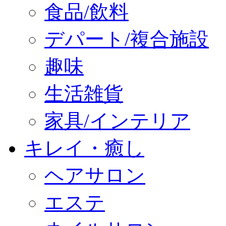
食品/飲料
デパート/複合施設
趣味
生活雑貨
家具/インテリア
キレイ・癒し
ヘアサロン
エステ