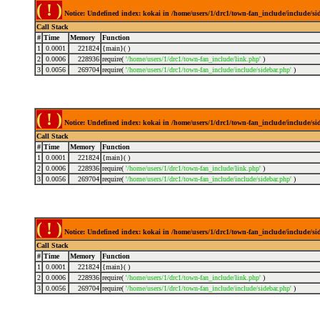
( ! )
Notice: Undefined index: kokai in /home/users/1/drc1/town-fan_include/include/s
Call Stack
#
Time
Memory
Function
1
0.0001
221824
{main}( )
2
0.0006
228936
require(
'/home/users/1/drc1/town-fan_include/link.php'
)
3
0.0056
269704
require(
'/home/users/1/drc1/town-fan_include/include/sidebar.php'
)
( ! )
Notice: Undefined index: kokai in /home/users/1/drc1/town-fan_include/include/s
Call Stack
#
Time
Memory
Function
1
0.0001
221824
{main}( )
2
0.0006
228936
require(
'/home/users/1/drc1/town-fan_include/link.php'
)
3
0.0056
269704
require(
'/home/users/1/drc1/town-fan_include/include/sidebar.php'
)
( ! )
Notice: Undefined index: kokai in /home/users/1/drc1/town-fan_include/include/s
Call Stack
#
Time
Memory
Function
1
0.0001
221824
{main}( )
2
0.0006
228936
require(
'/home/users/1/drc1/town-fan_include/link.php'
)
3
0.0056
269704
require(
'/home/users/1/drc1/town-fan_include/include/sidebar.php'
)