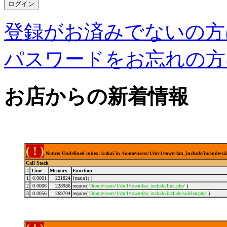
登録がお済みでないの方
パスワードをお忘れの方
お店からの新着情報
( ! )
Notice: Undefined index: kokai in /home/users/1/drc1/town-fan_include/include/s
Call Stack
#
Time
Memory
Function
1
0.0001
221824
{main}( )
2
0.0006
228936
require(
'/home/users/1/drc1/town-fan_include/link.php'
)
3
0.0056
269704
require(
'/home/users/1/drc1/town-fan_include/include/sidebar.php'
)