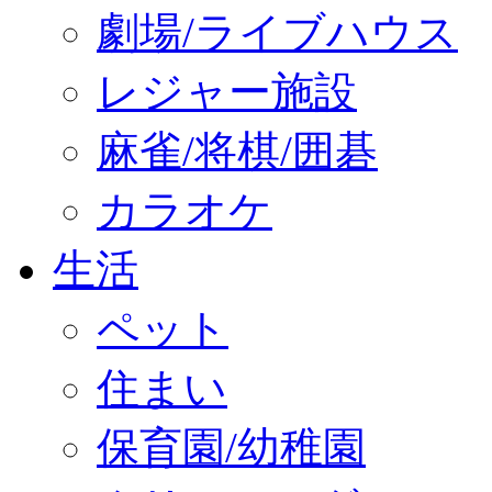
劇場/ライブハウス
レジャー施設
麻雀/将棋/囲碁
カラオケ
生活
ペット
住まい
保育園/幼稚園