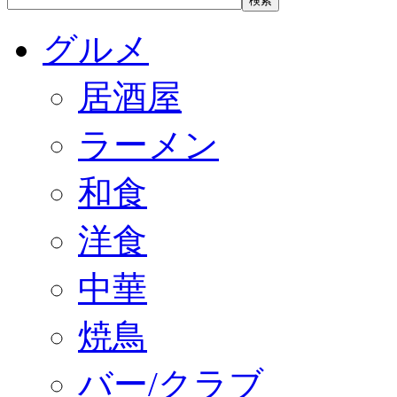
グルメ
居酒屋
ラーメン
和食
洋食
中華
焼鳥
バー/クラブ