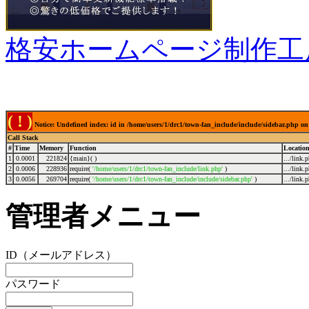
格安ホームページ制作工
( ! )
Notice: Undefined index: id in /home/users/1/drc1/town-fan_include/include/sidebar.php on
Call Stack
#
Time
Memory
Function
Locatio
1
0.0001
221824
{main}( )
.../link.
2
0.0006
228936
require(
'/home/users/1/drc1/town-fan_include/link.php'
)
.../link.
3
0.0056
269704
require(
'/home/users/1/drc1/town-fan_include/include/sidebar.php'
)
.../link.
管理者メニュー
ID（メールアドレス）
パスワード