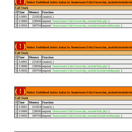
( ! )
Notice: Undefined index: kokai in /home/users/1/drc1/town-fan_include/include/s
Call Stack
#
Time
Memory
Function
1
0.0001
221824
{main}( )
2
0.0006
228936
require(
'/home/users/1/drc1/town-fan_include/link.php'
)
3
0.0056
269704
require(
'/home/users/1/drc1/town-fan_include/include/sidebar.php'
)
( ! )
Notice: Undefined index: kokai in /home/users/1/drc1/town-fan_include/include/s
Call Stack
#
Time
Memory
Function
1
0.0001
221824
{main}( )
2
0.0006
228936
require(
'/home/users/1/drc1/town-fan_include/link.php'
)
3
0.0056
269704
require(
'/home/users/1/drc1/town-fan_include/include/sidebar.php'
)
( ! )
Notice: Undefined index: kokai in /home/users/1/drc1/town-fan_include/include/s
Call Stack
#
Time
Memory
Function
1
0.0001
221824
{main}( )
2
0.0006
228936
require(
'/home/users/1/drc1/town-fan_include/link.php'
)
3
0.0056
269704
require(
'/home/users/1/drc1/town-fan_include/include/sidebar.php'
)