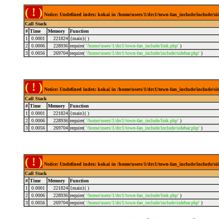
( ! )
Notice: Undefined index: kokai in /home/users/1/drc1/town-fan_include/include/s
Call Stack
#
Time
Memory
Function
1
0.0001
221824
{main}( )
2
0.0006
228936
require(
'/home/users/1/drc1/town-fan_include/link.php'
)
3
0.0056
269704
require(
'/home/users/1/drc1/town-fan_include/include/sidebar.php'
)
( ! )
Notice: Undefined index: kokai in /home/users/1/drc1/town-fan_include/include/s
Call Stack
#
Time
Memory
Function
1
0.0001
221824
{main}( )
2
0.0006
228936
require(
'/home/users/1/drc1/town-fan_include/link.php'
)
3
0.0056
269704
require(
'/home/users/1/drc1/town-fan_include/include/sidebar.php'
)
( ! )
Notice: Undefined index: kokai in /home/users/1/drc1/town-fan_include/include/s
Call Stack
#
Time
Memory
Function
1
0.0001
221824
{main}( )
2
0.0006
228936
require(
'/home/users/1/drc1/town-fan_include/link.php'
)
3
0.0056
269704
require(
'/home/users/1/drc1/town-fan_include/include/sidebar.php'
)