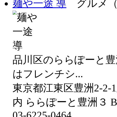
麺や一途 導
グルメ（
品川区のららぽーと豊
はフレンチシ...
東京都江東区豊洲2-2
内 ららぽーと豊洲３ B
03-6225-0464