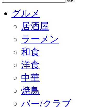
グルメ
居酒屋
ラーメン
和食
洋食
中華
焼鳥
バー/クラブ