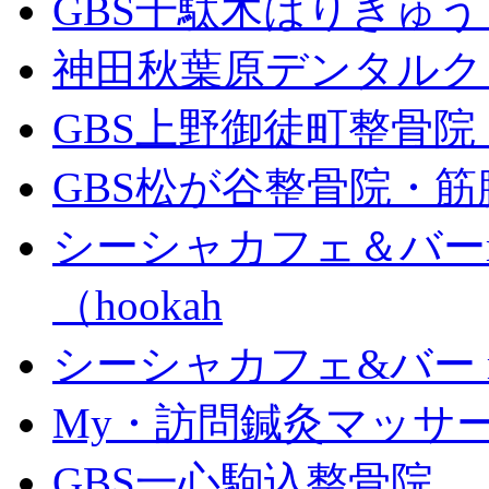
GBS千駄木はりきゅ
神田秋葉原デンタルク
GBS上野御徒町整骨
GBS松が谷整骨院・筋
シーシャカフェ＆バーm
（hookah
シーシャカフェ&バー mu
My・訪問鍼灸マッサ
GBS一心駒込整骨院