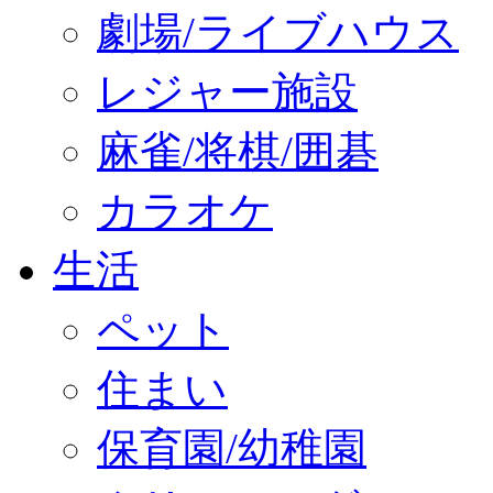
劇場/ライブハウス
レジャー施設
麻雀/将棋/囲碁
カラオケ
生活
ペット
住まい
保育園/幼稚園