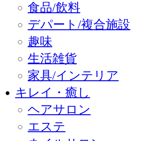
食品/飲料
デパート/複合施設
趣味
生活雑貨
家具/インテリア
キレイ・癒し
ヘアサロン
エステ