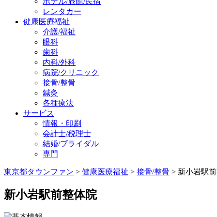
ホテル/旅館/民宿
レンタカー
健康医療福祉
介護/福祉
眼科
歯科
内科/外科
病院/クリニック
接骨/整骨
鍼灸
各種療法
サービス
情報・印刷
会計士/税理士
結婚/ブライダル
専門
東京都タウンファン
>
健康医療福祉
>
接骨/整骨
> 新小岩駅
新小岩駅前整体院