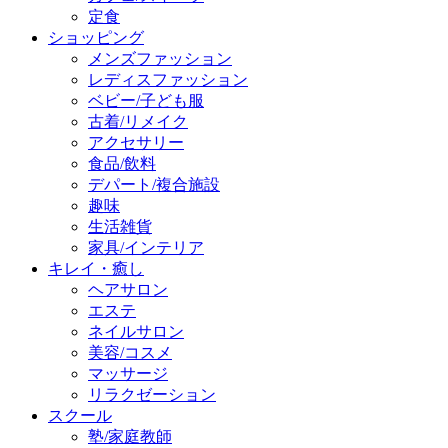
定食
ショッピング
メンズファッション
レディスファッション
ベビー/子ども服
古着/リメイク
アクセサリー
食品/飲料
デパート/複合施設
趣味
生活雑貨
家具/インテリア
キレイ・癒し
ヘアサロン
エステ
ネイルサロン
美容/コスメ
マッサージ
リラクゼーション
スクール
塾/家庭教師