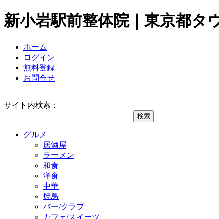
新小岩駅前整体院｜東京都タ
ホーム
ログイン
無料登録
お問合せ
サイト内検索：
グルメ
居酒屋
ラーメン
和食
洋食
中華
焼鳥
バー/クラブ
カフェ/スイーツ