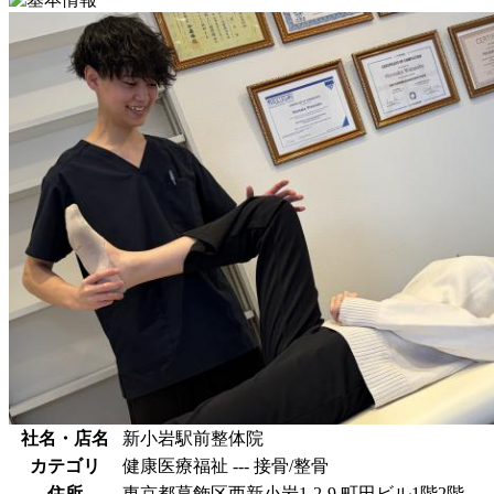
社名・店名
新小岩駅前整体院
カテゴリ
健康医療福祉 --- 接骨/整骨
住所
東京都葛飾区西新小岩1-2-9 町田ビル1階2階