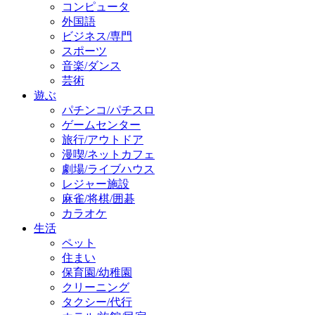
コンピュータ
外国語
ビジネス/専門
スポーツ
音楽/ダンス
芸術
遊ぶ
パチンコ/パチスロ
ゲームセンター
旅行/アウトドア
漫喫/ネットカフェ
劇場/ライブハウス
レジャー施設
麻雀/将棋/囲碁
カラオケ
生活
ペット
住まい
保育園/幼稚園
クリーニング
タクシー/代行