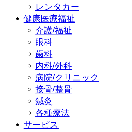
レンタカー
健康医療福祉
介護/福祉
眼科
歯科
内科/外科
病院/クリニック
接骨/整骨
鍼灸
各種療法
サービス