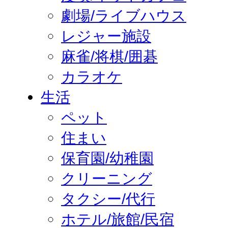
劇場/ライブハウス
レジャー施設
麻雀/将棋/囲碁
カラオケ
生活
ペット
住まい
保育園/幼稚園
クリーニング
タクシー/代行
ホテル/旅館/民宿