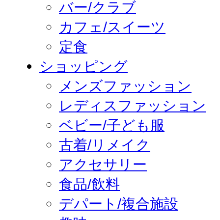
バー/クラブ
カフェ/スイーツ
定食
ショッピング
メンズファッション
レディスファッション
ベビー/子ども服
古着/リメイク
アクセサリー
食品/飲料
デパート/複合施設