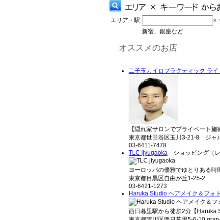
エリア・駅
×
新宿、銀座など
オススメのお店
二子玉カイロプラクティック ライ
【隠れ家サロンでプライベート施術
東京都世田谷区玉川3-21-8 ジャ
03-6411-7478
TLC jiyugaoka
ショッピング（レ
ヨーロッパの優雅でゆとりある時間
東京都目黒区自由が丘1-25-2
03-6421-1273
Haruka Studio ヘアメイク＆フ
西日暮里駅から徒歩2分【Haruka St
東京都荒川区西日暮里5-6-10 gran+ N