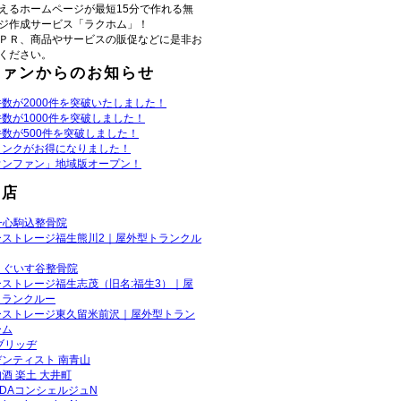
えるホームページが最短15分で作れる無
ジ作成サービス「ラクホム」！
ＰＲ、商品やサービスの販促などに是非お
ください。
ファンからのお知らせ
数が2000件を突破いたしました！
数が1000件を突破しました！
数が500件を突破しました！
リンクがお得になりました！
ウンファン」地域版オープン！
お店
一心駒込整骨院
ーストレージ福生熊川2｜屋外型トランクル
うぐいす谷整骨院
ーストレージ福生志茂（旧名:福生3）｜屋
トランクルー
ーストレージ東久留米前沢｜屋外型トラン
ーム
ブリッヂ
ンティスト 南青山
酒 楽土 大井町
ADAコンシェルジュN