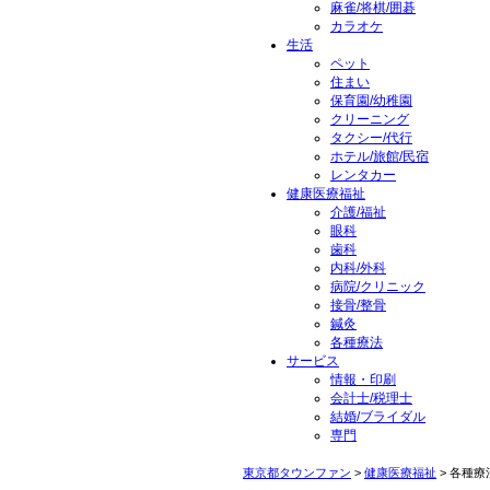
麻雀/将棋/囲碁
カラオケ
生活
ペット
住まい
保育園/幼稚園
クリーニング
タクシー/代行
ホテル/旅館/民宿
レンタカー
健康医療福祉
介護/福祉
眼科
歯科
内科/外科
病院/クリニック
接骨/整骨
鍼灸
各種療法
サービス
情報・印刷
会計士/税理士
結婚/ブライダル
専門
東京都タウンファン
>
健康医療福祉
> 各種療