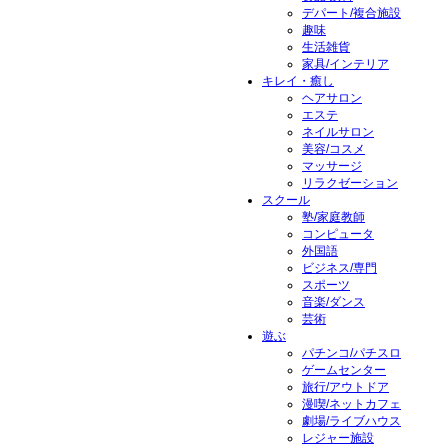
デパート/複合施設
趣味
生活雑貨
家具/インテリア
キレイ・癒し
ヘアサロン
エステ
ネイルサロン
美容/コスメ
マッサージ
リラクゼーション
スクール
塾/家庭教師
コンピュータ
外国語
ビジネス/専門
スポーツ
音楽/ダンス
芸術
遊ぶ
パチンコ/パチスロ
ゲームセンター
旅行/アウトドア
漫喫/ネットカフェ
劇場/ライブハウス
レジャー施設