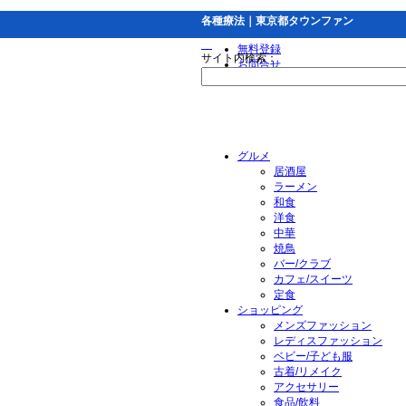
各種療法｜東京都タウンファン
無料登録
サイト内検索：
お問合せ
グルメ
居酒屋
ラーメン
和食
洋食
中華
焼鳥
バー/クラブ
カフェ/スイーツ
定食
ショッピング
メンズファッション
レディスファッション
ベビー/子ども服
古着/リメイク
アクセサリー
食品/飲料