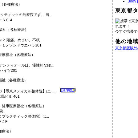
Body 
（各種療法）
東京都
ティックの治療院です。 当...
ー６０４
携帯で東
れます！
福祉（各種療法）
今すぐ携帯で
 頭痛、めまい、不眠...
他の地
１メゾンドウエハラ301
東京都版以外
療福祉（各種療法）
ンティオールは、慢性的な腰...
ハイツ201
祉（各種療法）
【墨東メディカル整体院】は、...
民ビル 401
健康医療福祉（各種療法）
プラクティック整体院】は...
M２F
種療法）