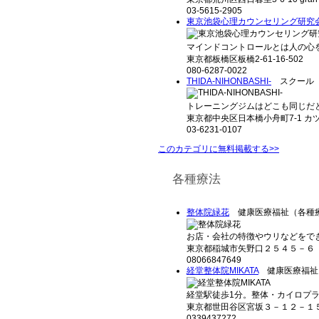
03-5615-2905
東京池袋心理カウンセリング研究
マインドコントロールとは人の心を
東京都板橋区板橋2-61-16-502
080-6287-0022
THIDA-NIHONBASHI-
スクール（
トレーニングジムはどこも同じだと
東京都中央区日本橋小舟町7-1 カ
03-6231-0107
このカテゴリに無料掲載する>>
各種療法
整体院緑花
健康医療福祉（各種
お店・会社の特徴やウリなどをでき
東京都稲城市矢野口２５４５－６ 
08066847649
経堂整体院MIKATA
健康医療福祉
経堂駅徒歩1分。整体・カイロプラク
東京都世田谷区宮坂３－１２－１
0339437272