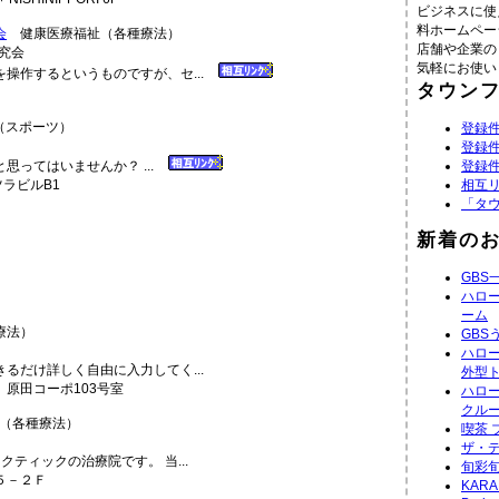
ビジネスに使
料ホームペー
会
健康医療福祉（各種療法）
店舗や企業の
気軽にお使い
操作するというものですが、セ...
タウン
スポーツ）
登録件
登録件
思ってはいませんか？ ...
登録件
ツラビルB1
相互
「タ
新着の
GBS
ハロ
ーム
療法）
GBS
ハロ
るだけ詳しく自由に入力してく...
外型
原田コーポ103号室
ハロ
クル
（各種療法）
喫茶 
ザ・デ
ティックの治療院です。 当...
旬彩旬
５－２Ｆ
KAR