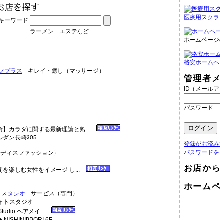
医療用スクラ
キーワード
ラーメン、エステなど
ホームページ
格安ホームペ
フプラス
キレイ・癒し（マッサージ）
管理者
ID（メール
パスワード
】カラダに関する最新理論と熟...
ルダン長崎305
登録がお済み
パスワードを
ディスファッション）
お店か
を楽しむ女性をイメージ し...
ホーム
ォトスタジオ
サービス（専門）
udio ヘアメイ...
ISHINIPPORI 6F