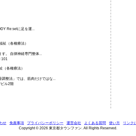
Re:setに足を運...
福祉（各種療法）
。 自律神経専門整体...
101
祉（各種療法）
調整法」では、筋肉だけではな...
雪ビル2階
わせ
免責事項
プライバシーポリシー
運営会社
よくある質問
使い方
リンク
Copyright © 2026 東京都タウンファン. All Rights Reserved.