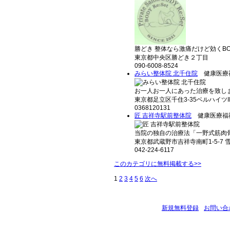
勝どき 整体なら激痛だけど効くBODY 
東京都中央区勝どき２丁目
090-6008-8524
みらい整体院 北千住院
健康医療
お一人お一人にあった治療を致します
東京都足立区千住3-35ベルハイツII 
0368120131
匠 吉祥寺駅前整体院
健康医療福
当院の独自の治療法「一野式筋肉骨
東京都武蔵野市吉祥寺南町1-5-7 
042-224-6117
このカテゴリに無料掲載する>>
1
2
3
4
5
6
次へ
新規無料登録
お問い合