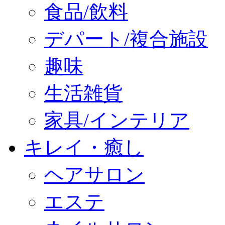
食品/飲料
デパート/複合施設
趣味
生活雑貨
家具/インテリア
キレイ・癒し
ヘアサロン
エステ