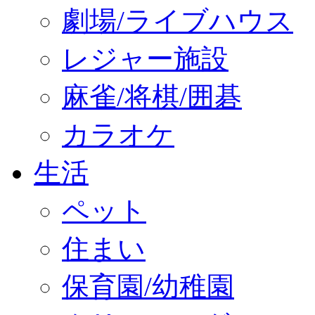
劇場/ライブハウス
レジャー施設
麻雀/将棋/囲碁
カラオケ
生活
ペット
住まい
保育園/幼稚園