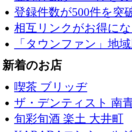
登録件数が500件を突
相互リンクがお得にな
「タウンファン」地域
新着のお店
喫茶 ブリッヂ
ザ・デンティスト 南
旬彩旬酒 楽土 大井町