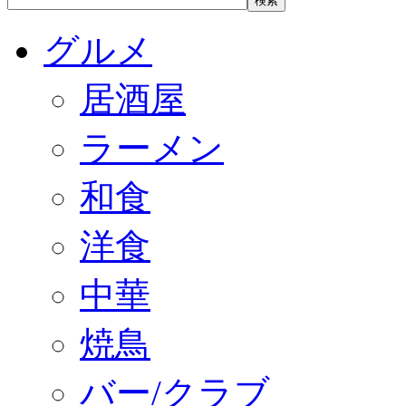
グルメ
居酒屋
ラーメン
和食
洋食
中華
焼鳥
バー/クラブ