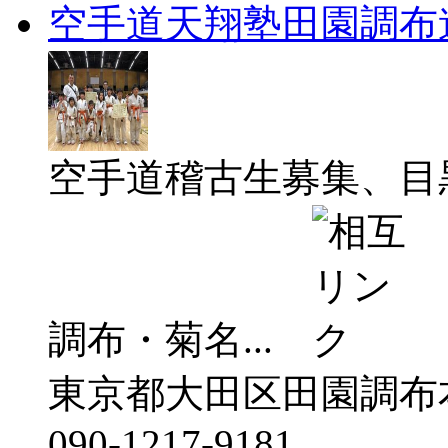
空手道天翔塾田園調布
空手道稽古生募集、目
調布・菊名...
東京都大田区田園調布本
090-1217-9181