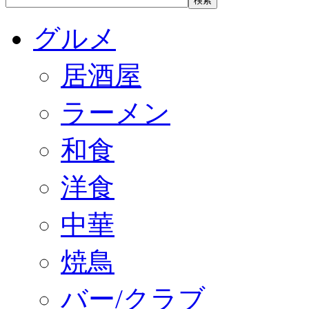
グルメ
居酒屋
ラーメン
和食
洋食
中華
焼鳥
バー/クラブ