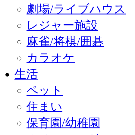
劇場/ライブハウス
レジャー施設
麻雀/将棋/囲碁
カラオケ
生活
ペット
住まい
保育園/幼稚園