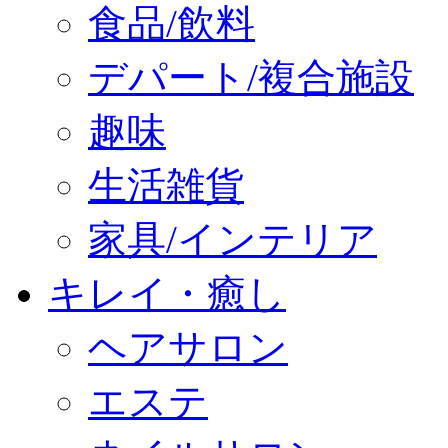
食品/飲料
デパート/複合施設
趣味
生活雑貨
家具/インテリア
キレイ・癒し
ヘアサロン
エステ