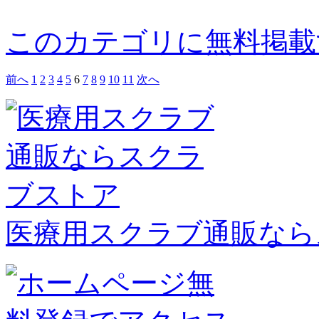
このカテゴリに無料掲載
前へ
1
2
3
4
5
6
7
8
9
10
11
次へ
医療用スクラブ通販なら