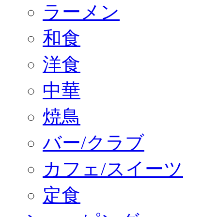
ラーメン
和食
洋食
中華
焼鳥
バー/クラブ
カフェ/スイーツ
定食