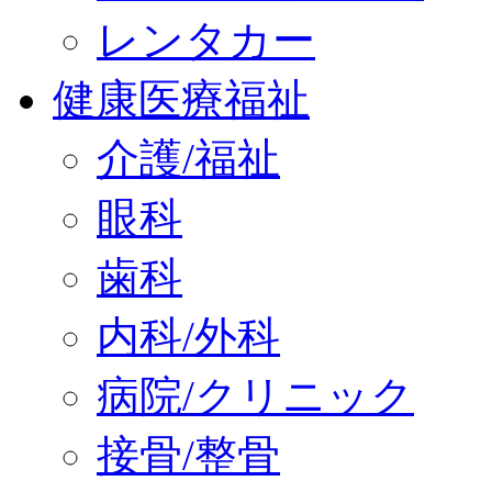
レンタカー
健康医療福祉
介護/福祉
眼科
歯科
内科/外科
病院/クリニック
接骨/整骨