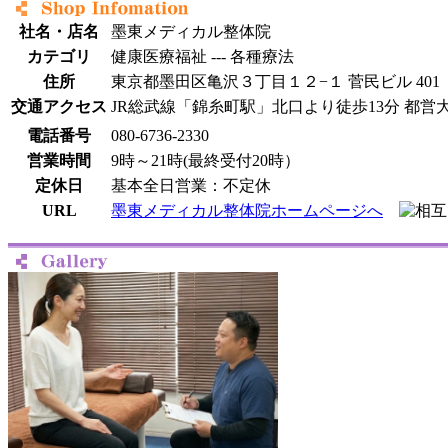
社名・店名
墨東メディカル整体院
カテゴリ
健康医療福祉 --- 各種療法
住所
東京都墨田区亀沢３丁目１２−１ 菅民ビル 401
交通アクセス
JR総武線「錦糸町駅」北口より徒歩13分 都
電話番号
080-6736-2330
営業時間
9時～21時(最終受付20時）
定休日
基本全日営業：不定休
URL
墨東メディカル整体院ホームページへ