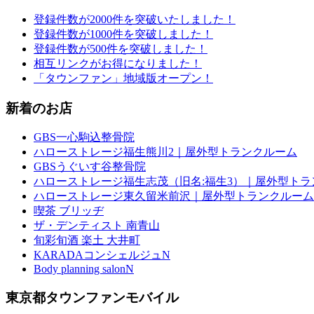
登録件数が2000件を突破いたしました！
登録件数が1000件を突破しました！
登録件数が500件を突破しました！
相互リンクがお得になりました！
「タウンファン」地域版オープン！
新着のお店
GBS一心駒込整骨院
ハローストレージ福生熊川2｜屋外型トランクルーム
GBSうぐいす谷整骨院
ハローストレージ福生志茂（旧名:福生3）｜屋外型トラ
ハローストレージ東久留米前沢｜屋外型トランクルーム
喫茶 ブリッヂ
ザ・デンティスト 南青山
旬彩旬酒 楽土 大井町
KARADAコンシェルジュN
Body planning salonN
東京都タウンファンモバイル