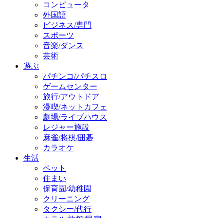
コンピュータ
外国語
ビジネス/専門
スポーツ
音楽/ダンス
芸術
遊ぶ
パチンコ/パチスロ
ゲームセンター
旅行/アウトドア
漫喫/ネットカフェ
劇場/ライブハウス
レジャー施設
麻雀/将棋/囲碁
カラオケ
生活
ペット
住まい
保育園/幼稚園
クリーニング
タクシー/代行