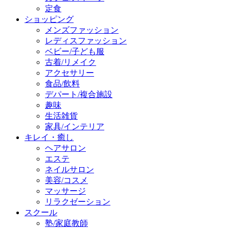
定食
ショッピング
メンズファッション
レディスファッション
ベビー/子ども服
古着/リメイク
アクセサリー
食品/飲料
デパート/複合施設
趣味
生活雑貨
家具/インテリア
キレイ・癒し
ヘアサロン
エステ
ネイルサロン
美容/コスメ
マッサージ
リラクゼーション
スクール
塾/家庭教師