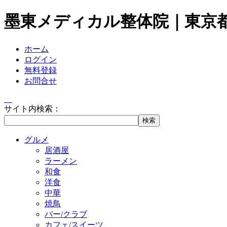
墨東メディカル整体院｜東京
ホーム
ログイン
無料登録
お問合せ
サイト内検索：
グルメ
居酒屋
ラーメン
和食
洋食
中華
焼鳥
バー/クラブ
カフェ/スイーツ