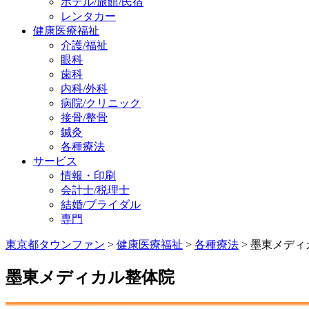
ホテル/旅館/民宿
レンタカー
健康医療福祉
介護/福祉
眼科
歯科
内科/外科
病院/クリニック
接骨/整骨
鍼灸
各種療法
サービス
情報・印刷
会計士/税理士
結婚/ブライダル
専門
東京都タウンファン
>
健康医療福祉
>
各種療法
> 墨東メデ
墨東メディカル整体院