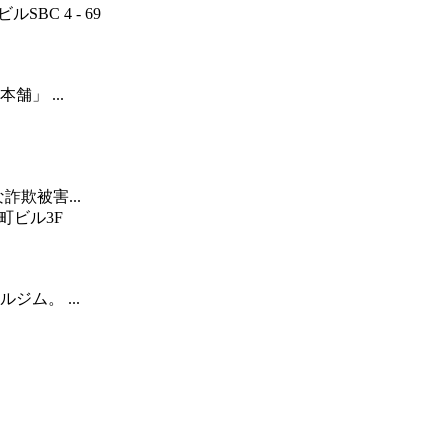
BC 4 - 69
」 ...
欺被害...
町ビル3F
ム。 ...