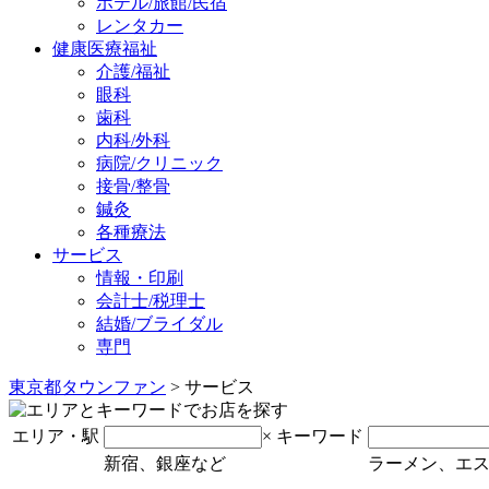
ホテル/旅館/民宿
レンタカー
健康医療福祉
介護/福祉
眼科
歯科
内科/外科
病院/クリニック
接骨/整骨
鍼灸
各種療法
サービス
情報・印刷
会計士/税理士
結婚/ブライダル
専門
東京都タウンファン
> サービス
エリア・駅
×
キーワード
新宿、銀座など
ラーメン、エ