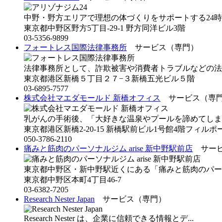
中野・野方エリアで理想の体づくりをサポートする24時間
東京都中野区野方5丁目-29-1 野方同洋ビル3階
03-5356-9899
フォートレス国際法律事務所
サービス（専門）
法律事務所として、詐欺被害や消費者トラブルなどの法的
東京都港区新橋５丁目２７−３新橋五光ビル５階
03-6895-7577
株式会社マエダモールド 新橋オフィス
サービス（専
乳がんの手術後、「大好きな温泉やプールを諦めてしまっ
東京都港区新橋2-20-15 新橋駅前ビル1号館4階フィルポ
050-3786-2110
痛みと筋肉のパーソナルジム arise 新中野駅前店
サービ
東京都中野区・新中野駅近くにある「痛みと筋肉のパーソ
東京都中野区本町4丁目46-7
03-6382-7205
Research Nester Japan
サービス（専門）
Research Nester は、企業に信頼できる情報とデ...