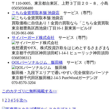
〒110-0005、東京都台東区、上野３丁目２０－８、小島ビルS
05050508480
こちら金貨買取本舗 池袋店
サービス（専門）
買取価格に自信あり！金貨の買取なら「こちら金貨買取本舗
東京都豊島区西池袋1丁目16-1 新東第一ビル1F
0120-961-066
サイバーガード株式会社
サービス（専門）
仮想通貨やFX、株式投資詐欺をはじめとするさまざまな詐
東京都千代田区神田須田町1-14-1 ヒューリック神田須田
0368598313
QOLパーソナルジム 飯田橋
サービス（専門）
飯田橋・九段下エリアで通いやすい完全個室のパーソナルジ
東京都千代田区飯田橋2-14-5 PureWoodガーデン2F
070-8570-3204
このカテゴリに無料掲載する>>
1
2
3
4
5
6
次へ