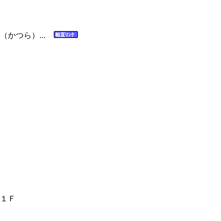
（かつら）...
１Ｆ