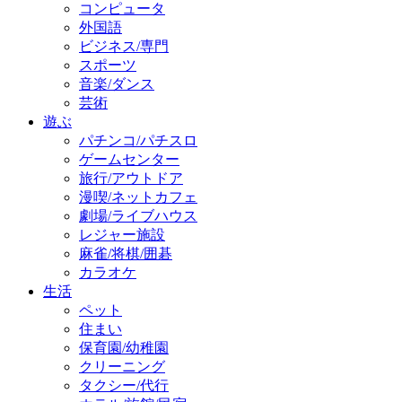
コンピュータ
外国語
ビジネス/専門
スポーツ
音楽/ダンス
芸術
遊ぶ
パチンコ/パチスロ
ゲームセンター
旅行/アウトドア
漫喫/ネットカフェ
劇場/ライブハウス
レジャー施設
麻雀/将棋/囲碁
カラオケ
生活
ペット
住まい
保育園/幼稚園
クリーニング
タクシー/代行