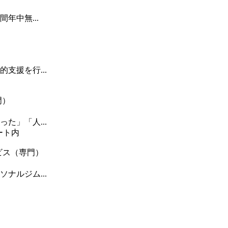
年中無...
支援を行...
門）
た」「人...
ート内
ス（専門）
ナルジム...