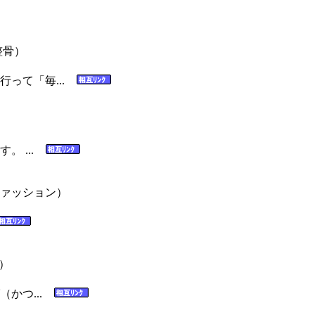
整骨）
行って「毎...
。 ...
ァッション）
）
かつ...