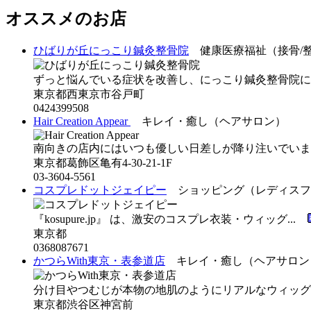
オススメのお店
ひばりが丘にっこり鍼灸整骨院
健康医療福祉（接骨/
ずっと悩んでいる症状を改善し、にっこり鍼灸整骨院に
東京都西東京市谷戸町
0424399508
Hair Creation Appear
キレイ・癒し（ヘアサロン）
南向きの店内にはいつも優しい日差しが降り注いでいます
東京都葛飾区亀有4-30-21-1F
03-3604-5561
コスプレドットジェイピー
ショッピング（レディスフ
『kosupure.jp』 は、激安のコスプレ衣装・ウィッグ...
東京都
0368087671
かつらWith東京・表参道店
キレイ・癒し（ヘアサロン
分け目やつむじが本物の地肌のようにリアルなウィッグ（
東京都渋谷区神宮前