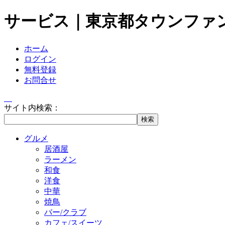
サービス｜東京都タウンファ
ホーム
ログイン
無料登録
お問合せ
サイト内検索：
グルメ
居酒屋
ラーメン
和食
洋食
中華
焼鳥
バー/クラブ
カフェ/スイーツ