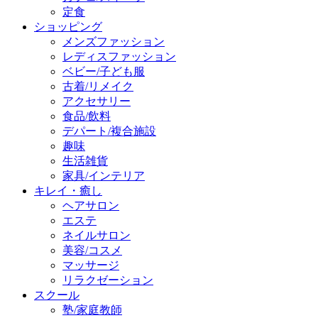
定食
ショッピング
メンズファッション
レディスファッション
ベビー/子ども服
古着/リメイク
アクセサリー
食品/飲料
デパート/複合施設
趣味
生活雑貨
家具/インテリア
キレイ・癒し
ヘアサロン
エステ
ネイルサロン
美容/コスメ
マッサージ
リラクゼーション
スクール
塾/家庭教師