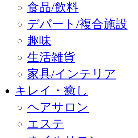
食品/飲料
デパート/複合施設
趣味
生活雑貨
家具/インテリア
キレイ・癒し
ヘアサロン
エステ