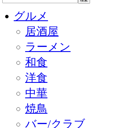
グルメ
居酒屋
ラーメン
和食
洋食
中華
焼鳥
バー/クラブ