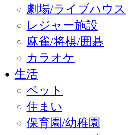
劇場/ライブハウス
レジャー施設
麻雀/将棋/囲碁
カラオケ
生活
ペット
住まい
保育園/幼稚園