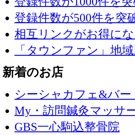
登録件数が1000件を
登録件数が500件を突
相互リンクがお得にな
「タウンファン」地域
新着のお店
シーシャカフェ&バー mu
My・訪問鍼灸マッサ
GBS一心駒込整骨院