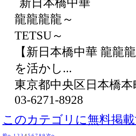
【新日本橋中華 龍龍龍
を活かし...
東京都中央区日本橋本町
03-6271-8928
このカテゴリに無料掲載
前へ
1
2
3
4
5
6
7
8
9
次へ