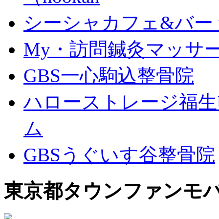
シーシャカフェ&バー mu
My・訪問鍼灸マッサ
GBS一心駒込整骨院
ハローストレージ福生
ム
GBSうぐいす谷整骨院
東京都タウンファンモ