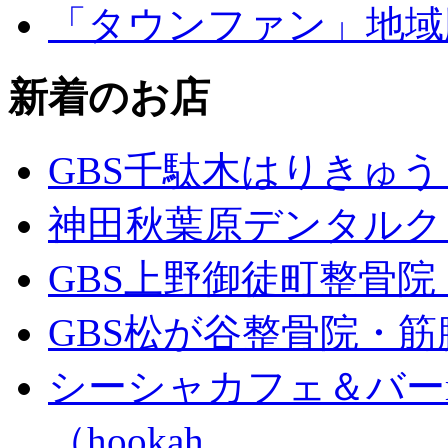
「タウンファン」地域
新着のお店
GBS千駄木はりきゅ
神田秋葉原デンタルク
GBS上野御徒町整骨
GBS松が谷整骨院・筋
シーシャカフェ＆バーm
（hookah