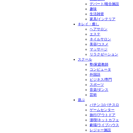
デパート/複合施設
趣味
生活雑貨
家具/インテリア
キレイ・癒し
ヘアサロン
エステ
ネイルサロン
美容/コスメ
マッサージ
リラクゼーション
スクール
塾/家庭教師
コンピュータ
外国語
ビジネス/専門
スポーツ
音楽/ダンス
芸術
遊ぶ
パチンコ/パチスロ
ゲームセンター
旅行/アウトドア
漫喫/ネットカフェ
劇場/ライブハウス
レジャー施設