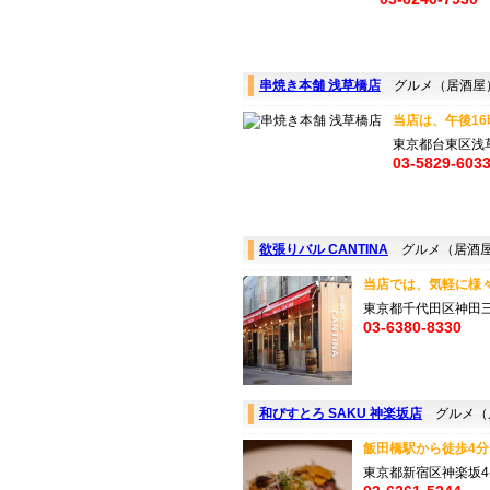
串焼き本舗 浅草橋店
グルメ（居酒屋
当店は、午後16
東京都台東区浅
03-5829-603
欲張りバル CANTINA
グルメ（居酒
当店では、気軽に様々
東京都千代田区神田三
03-6380-8330
和びすとろ SAKU 神楽坂店
グルメ（
飯田橋駅から徒歩4分
東京都新宿区神楽坂4-