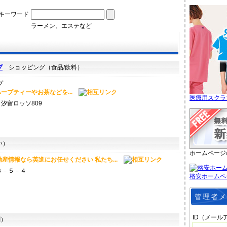
キーワード
ラーメン、エステなど
プ
ショッピング（食品/飲料）
ーブティーやお茶などを...
医療用スクラ
ト汐留ロッソ809
い）
ホームページ
産情報なら英進にお任せください 私たち...
６－５－４
格安ホームペ
管理者メ
ID（メール
）