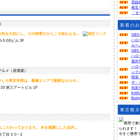
登録
相互
「タ
）
新着のお
旬を大切にし、その時季だからこそ味わえる...
GB
ハロ
5 GSビル 3F
ルー
GB
ハロ
屋外
ハロ
ルメ（居酒屋）
ンク
喫茶
しろ東京本部は、新橋エリアで新鮮なホルモ...
ザ・
20 第三アートビル 1F
旬彩
KA
Body
東京都タ
携帯で東
こだわっております。 木を基調にした店内...
られます！
今すぐ携帯
３丁目３０−２