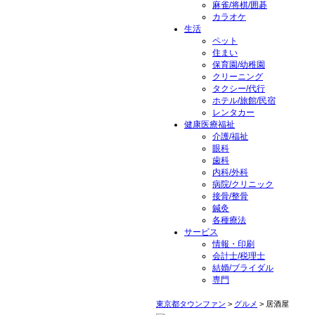
麻雀/将棋/囲碁
カラオケ
生活
ペット
住まい
保育園/幼稚園
クリーニング
タクシー/代行
ホテル/旅館/民宿
レンタカー
健康医療福祉
介護/福祉
眼科
歯科
内科/外科
病院/クリニック
接骨/整骨
鍼灸
各種療法
サービス
情報・印刷
会計士/税理士
結婚/ブライダル
専門
東京都タウンファン
>
グルメ
> 居酒屋