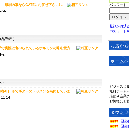
印刷の事ならGATEにお任せ下さい! ...
パスワード
7-6
登録がお済
パスワード
品/飲料）
お店から
で実際に食べられているホルモンの味を貴方...
-2
ホームペ
ス）
ビジネスに
都町田市でギターのレッスンを展開していま...
無料ホーム
店舗や企業
1-14
お気軽にお
タウンフ
登録
登録