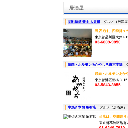
居酒屋
旬彩旬酒 楽土 大井町
グルメ（居酒屋
当店では、四季折々の
東京都品川区大井1-15-
03-6809-9850
焼肉・ホルモンあかやしろ東京本部
グ
焼肉・ホルモンあかや
東京都港区新橋３-16-
03-5843-8855
串焼き本舗 亀有店
グルメ（居酒屋）
当店は、空間造りも
東京都葛飾区亀有
03-6240-7930