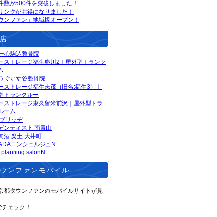
件数が500件を突破しました！
リンクがお得になりました！
ウンファン」地域版オープン！
店
S一心駒込整骨院
ーストレージ福生熊川2｜屋外型トランク
ム
Sうぐいす谷整骨院
ーストレージ福生志茂（旧名:福生3）｜
型トランクルー
ーストレージ東久留米前沢｜屋外型トラ
ルーム
 ブリッヂ
デンティスト 南青山
旬酒 楽土 大井町
RADAコンシェルジュN
 planning salonN
ウンファンモバイル
京都タウンファンのモバイルサイトが見
でチェック！