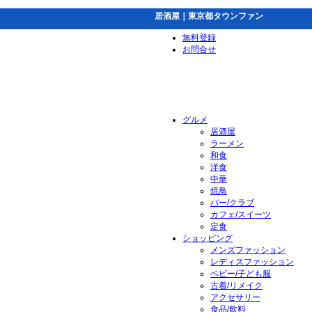
居酒屋｜東京都タウンファン
無料登録
お問合せ
グルメ
居酒屋
ラーメン
和食
洋食
中華
焼鳥
バー/クラブ
カフェ/スイーツ
定食
ショッピング
メンズファッション
レディスファッション
ベビー/子ども服
古着/リメイク
アクセサリー
食品/飲料