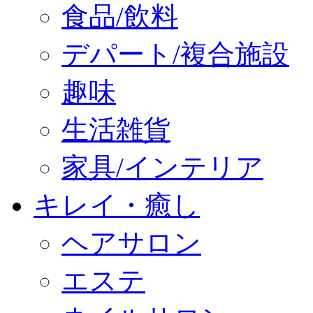
食品/飲料
デパート/複合施設
趣味
生活雑貨
家具/インテリア
キレイ・癒し
ヘアサロン
エステ