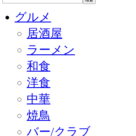
グルメ
居酒屋
ラーメン
和食
洋食
中華
焼鳥
バー/クラブ