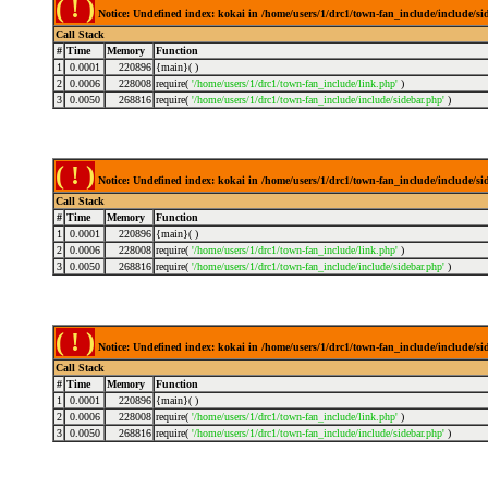
( ! )
Notice: Undefined index: kokai in /home/users/1/drc1/town-fan_include/include/s
Call Stack
#
Time
Memory
Function
1
0.0001
220896
{main}( )
2
0.0006
228008
require(
'/home/users/1/drc1/town-fan_include/link.php'
)
3
0.0050
268816
require(
'/home/users/1/drc1/town-fan_include/include/sidebar.php'
)
( ! )
Notice: Undefined index: kokai in /home/users/1/drc1/town-fan_include/include/s
Call Stack
#
Time
Memory
Function
1
0.0001
220896
{main}( )
2
0.0006
228008
require(
'/home/users/1/drc1/town-fan_include/link.php'
)
3
0.0050
268816
require(
'/home/users/1/drc1/town-fan_include/include/sidebar.php'
)
( ! )
Notice: Undefined index: kokai in /home/users/1/drc1/town-fan_include/include/s
Call Stack
#
Time
Memory
Function
1
0.0001
220896
{main}( )
2
0.0006
228008
require(
'/home/users/1/drc1/town-fan_include/link.php'
)
3
0.0050
268816
require(
'/home/users/1/drc1/town-fan_include/include/sidebar.php'
)