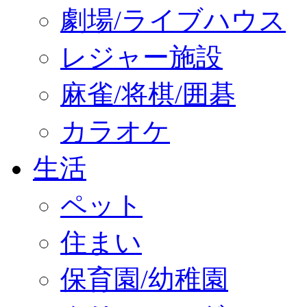
劇場/ライブハウス
レジャー施設
麻雀/将棋/囲碁
カラオケ
生活
ペット
住まい
保育園/幼稚園