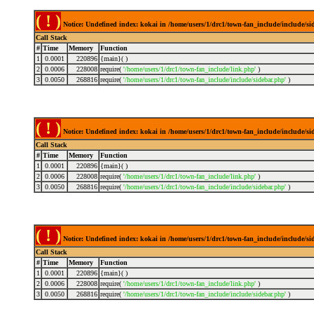
( ! )
Notice: Undefined index: kokai in /home/users/1/drc1/town-fan_include/include/s
Call Stack
#
Time
Memory
Function
1
0.0001
220896
{main}( )
2
0.0006
228008
require(
'/home/users/1/drc1/town-fan_include/link.php'
)
3
0.0050
268816
require(
'/home/users/1/drc1/town-fan_include/include/sidebar.php'
)
( ! )
Notice: Undefined index: kokai in /home/users/1/drc1/town-fan_include/include/s
Call Stack
#
Time
Memory
Function
1
0.0001
220896
{main}( )
2
0.0006
228008
require(
'/home/users/1/drc1/town-fan_include/link.php'
)
3
0.0050
268816
require(
'/home/users/1/drc1/town-fan_include/include/sidebar.php'
)
( ! )
Notice: Undefined index: kokai in /home/users/1/drc1/town-fan_include/include/s
Call Stack
#
Time
Memory
Function
1
0.0001
220896
{main}( )
2
0.0006
228008
require(
'/home/users/1/drc1/town-fan_include/link.php'
)
3
0.0050
268816
require(
'/home/users/1/drc1/town-fan_include/include/sidebar.php'
)