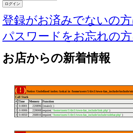
登録がお済みでないの方
パスワードをお忘れの方
お店からの新着情報
( ! )
Notice: Undefined index: kokai in /home/users/1/drc1/town-fan_include/include/s
Call Stack
#
Time
Memory
Function
1
0.0001
220896
{main}( )
2
0.0006
228008
require(
'/home/users/1/drc1/town-fan_include/link.php'
)
3
0.0050
268816
require(
'/home/users/1/drc1/town-fan_include/include/sidebar.php'
)