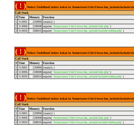
( ! )
Notice: Undefined index: kokai in /home/users/1/drc1/town-fan_include/include/s
Call Stack
#
Time
Memory
Function
1
0.0001
220896
{main}( )
2
0.0006
228008
require(
'/home/users/1/drc1/town-fan_include/link.php'
)
3
0.0050
268816
require(
'/home/users/1/drc1/town-fan_include/include/sidebar.php'
)
( ! )
Notice: Undefined index: kokai in /home/users/1/drc1/town-fan_include/include/s
Call Stack
#
Time
Memory
Function
1
0.0001
220896
{main}( )
2
0.0006
228008
require(
'/home/users/1/drc1/town-fan_include/link.php'
)
3
0.0050
268816
require(
'/home/users/1/drc1/town-fan_include/include/sidebar.php'
)
( ! )
Notice: Undefined index: kokai in /home/users/1/drc1/town-fan_include/include/s
Call Stack
#
Time
Memory
Function
1
0.0001
220896
{main}( )
2
0.0006
228008
require(
'/home/users/1/drc1/town-fan_include/link.php'
)
3
0.0050
268816
require(
'/home/users/1/drc1/town-fan_include/include/sidebar.php'
)