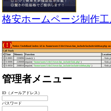
格安ホームページ制作工
( ! )
Notice: Undefined index: id in /home/users/1/drc1/town-fan_include/include/sidebar.php on
Call Stack
#
Time
Memory
Function
Locatio
1
0.0001
220896
{main}( )
.../link.
2
0.0006
228008
require(
'/home/users/1/drc1/town-fan_include/link.php'
)
.../link.
3
0.0050
268816
require(
'/home/users/1/drc1/town-fan_include/include/sidebar.php'
)
.../link.
管理者メニュー
ID（メールアドレス）
パスワード