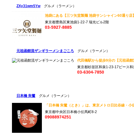
ZXy31wm5Yw
グルメ（ラーメン）
池袋にある【三ツ矢堂製麺 池袋サンシャイン60通り店】は
東京都豊島区東池袋1-22-7 瑞光ビル2階
03-5927-8885
元祖函館流ザンギラーメンまごころ
グルメ（ラーメン）
代田橋駅から徒歩9分の【元祖函館流 
東京都杉並区和泉1-23-17ピース
03-6304-7850
日本橋 朱鷺
グルメ（ラーメン）
「日本橋 朱鷺（とき）」は、東京メトロ日比谷線・小伝馬
東京都中央区日本橋小伝馬町8-2
09088974251