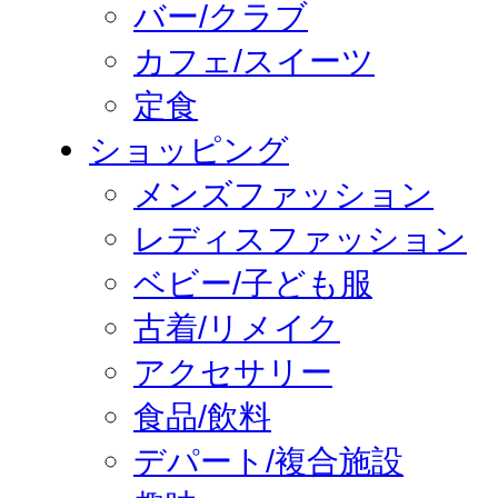
バー/クラブ
カフェ/スイーツ
定食
ショッピング
メンズファッション
レディスファッション
ベビー/子ども服
古着/リメイク
アクセサリー
食品/飲料
デパート/複合施設