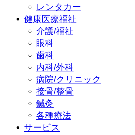
レンタカー
健康医療福祉
介護/福祉
眼科
歯科
内科/外科
病院/クリニック
接骨/整骨
鍼灸
各種療法
サービス