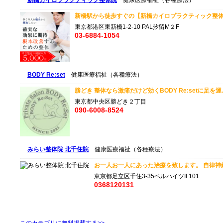
新橋カイロプラクティック整体院
健康医療福祉（各種療法）
新橋駅から徒歩すぐの【新橋カイロプラクティック整体院
東京都港区東新橋1-2-10 PAL汐留M２F
03-6884-1054
BODY Re:set
健康医療福祉（各種療法）
勝どき 整体なら激痛だけど効くBODY Re:setに足を運..
東京都中央区勝どき２丁目
090-6008-8524
みらい整体院 北千住院
健康医療福祉（各種療法）
お一人お一人にあった治療を致します。 自律神経
東京都足立区千住3-35ベルハイツII 101
0368120131