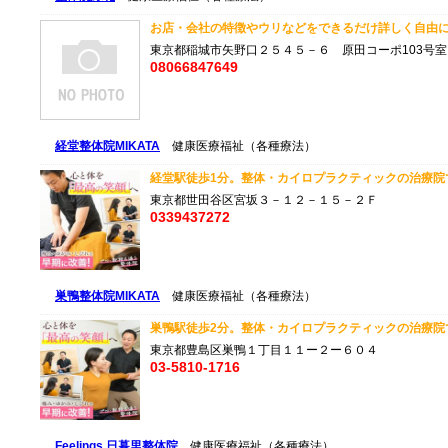
お店・会社の特徴やウリなどをできるだけ詳しく自由に入
東京都稲城市矢野口２５４５－６ 原田コーポ103号室
08066847649
経堂整体院MIKATA
健康医療福祉（各種療法）
経堂駅徒歩1分。整体・カイロプラクティックの治療院です
東京都世田谷区宮坂３－１２－１５－２Ｆ
0339437272
巣鴨整体院MIKATA
健康医療福祉（各種療法）
巣鴨駅徒歩2分。整体・カイロプラクティックの治療院です
東京都豊島区巣鴨１丁目１１ー２ー６０４
03-5810-1716
Feelings 日暮里整体院
健康医療福祉（各種療法）