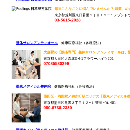
毎日こんなことに悩んでいませんか？ 頭痛、めまい
東京都荒川区東日暮里２丁目１９ー１メゾンドウ
03-5615-2028
整体サロンアンティオール
健康医療福祉（各種療法）
大森駅の【腰痛専門】整体サロン アンティオールは、慢性
東京都大田区大森北3-4-1フラワーハイツ201
07085580299
墨東メディカル整体院
健康医療福祉（各種療法）
墨田区・両国駅／錦糸町駅エリアの【墨東メディカル整
東京都墨田区亀沢３丁目１２−１ 菅民ビル 401
080-6736-2330