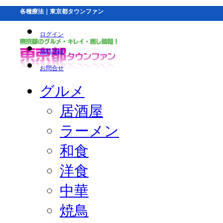
各種療法｜東京都タウンファン
ログイン
無料登録
お問合せ
グルメ
居酒屋
ラーメン
和食
洋食
中華
焼鳥