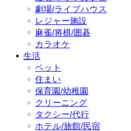
劇場/ライブハウス
レジャー施設
麻雀/将棋/囲碁
カラオケ
生活
ペット
住まい
保育園/幼稚園
クリーニング
タクシー/代行
ホテル/旅館/民宿