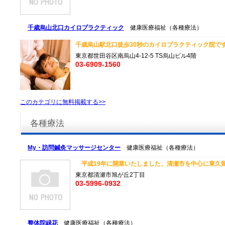
千歳烏山北口カイロプラクティック
健康医療福祉（各種療法）
千歳烏山駅北口徒歩30秒のカイロプラクティック院です
東京都世田谷区南烏山4-12-5 TS烏山ビル4階
03-6909-1560
このカテゴリに無料掲載する>>
各種療法
My・訪問鍼灸マッサージセンター
健康医療福祉（各種療法）
平成19年に開業いたしました、清瀬市を中心に東久留米
東京都清瀬市旭が丘2丁目
03-5996-0932
整体院緑花
健康医療福祉（各種療法）