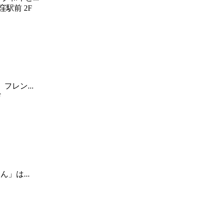
駅前 2F
レン...
F
」は...