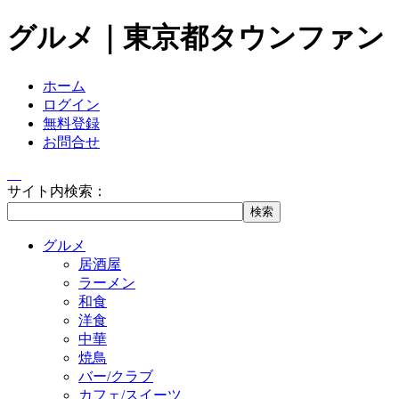
グルメ｜東京都タウンファン
ホーム
ログイン
無料登録
お問合せ
サイト内検索：
グルメ
居酒屋
ラーメン
和食
洋食
中華
焼鳥
バー/クラブ
カフェ/スイーツ