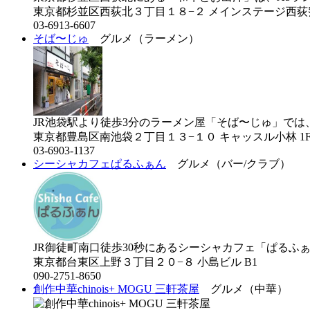
東京都杉並区西荻北３丁目１８−２ メインステージ西荻窪
03-6913-6607
そば〜じゅ
グルメ（ラーメン）
JR池袋駅より徒歩3分のラーメン屋「そば〜じゅ」では、フ
東京都豊島区南池袋２丁目１３−１０ キャッスル小林 1
03-6903-1137
シーシャカフェぱるふぁん
グルメ（バー/クラブ）
JR御徒町南口徒歩30秒にあるシーシャカフェ「ぱるふぁん
東京都台東区上野３丁目２０−８ 小島ビル B1
090-2751-8650
創作中華chinois+ MOGU 三軒茶屋
グルメ（中華）