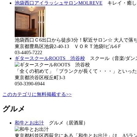
池袋西口アイラッシュサロンMOLREVE
キレイ・癒し
池袋西口Ｃ6出口から徒歩3分！駅近サロン☆ 大人で落ち
東京都豊島区池袋2-40-13 ＶＯＲＴ池袋Ⅰビル6Ｆ
03-4405-7222
ギタースクールROOTS 渋谷校
スクール（音楽/ダン
「全くの初めて」「ブランクが長くて・・・」といった方
東京都渋谷区桜丘町3-3
050-3390-6944
このカテゴリに無料掲載する>>
グルメ
和牛とお出汁
グルメ（居酒屋）
東京都杉並区西荻北にある「和牛とお出汁」は、A5ランク