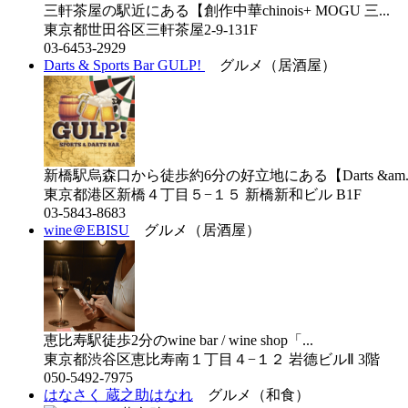
三軒茶屋の駅近にある【創作中華chinois+ MOGU 三...
東京都世田谷区三軒茶屋2-9-131F
03-6453-2929
Darts & Sports Bar GULP!
グルメ（居酒屋）
新橋駅烏森口から徒歩約6分の好立地にある【Darts &am..
東京都港区新橋４丁目５−１５ 新橋新和ビル B1F
03-5843-8683
wine＠EBISU
グルメ（居酒屋）
恵比寿駅徒歩2分のwine bar / wine shop「...
東京都渋谷区恵比寿南１丁目４−１２ 岩德ビルⅡ 3階
050-5492-7975
はなさく 蔵之助はなれ
グルメ（和食）