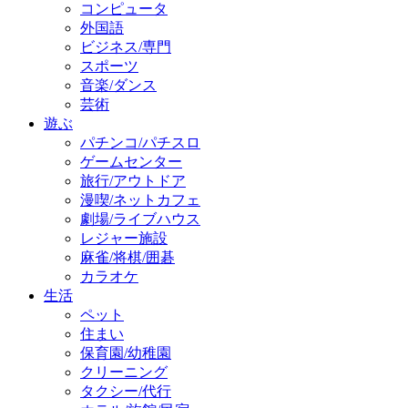
コンピュータ
外国語
ビジネス/専門
スポーツ
音楽/ダンス
芸術
遊ぶ
パチンコ/パチスロ
ゲームセンター
旅行/アウトドア
漫喫/ネットカフェ
劇場/ライブハウス
レジャー施設
麻雀/将棋/囲碁
カラオケ
生活
ペット
住まい
保育園/幼稚園
クリーニング
タクシー/代行