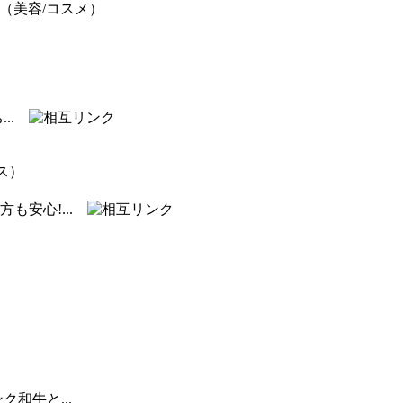
（美容/コスメ）
...
ス）
も安心!...
和牛と...