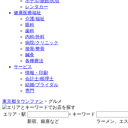
ホテル/旅館/民宿
レンタカー
健康医療福祉
介護/福祉
眼科
歯科
内科/外科
病院/クリニック
接骨/整骨
鍼灸
各種療法
サービス
情報・印刷
会計士/税理士
結婚/ブライダル
専門
東京都タウンファン
> グルメ
エリア・駅
×
キーワード
新宿、銀座など
ラーメン、エ