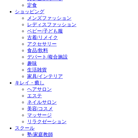
定食
ショッピング
メンズファッション
レディスファッション
ベビー/子ども服
古着/リメイク
アクセサリー
食品/飲料
デパート/複合施設
趣味
生活雑貨
家具/インテリア
キレイ・癒し
ヘアサロン
エステ
ネイルサロン
美容/コスメ
マッサージ
リラクゼーション
スクール
塾/家庭教師