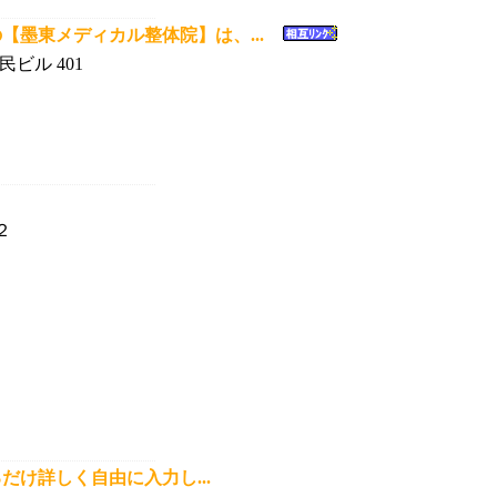
【墨東メディカル整体院】は、...
ビル 401
２
け詳しく自由に入力し...