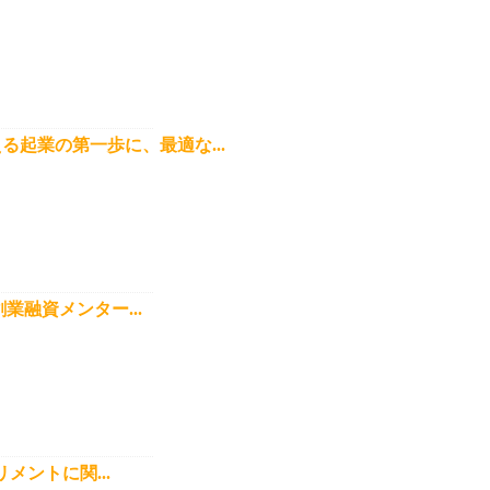
起業の第一歩に、最適な...
融資メンター...
ントに関...