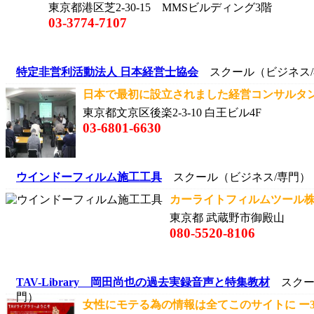
東京都港区芝2-30-15 MMSビルディング3階
03-3774-7107
特定非営利活動法人 日本経営士協会
スクール（ビジネス/
日本で最初に設立されました経営コンサルタント
東京都文京区後楽2-3-10 白王ビル4F
03-6801-6630
ウインドーフィルム施工工具
スクール（ビジネス/専門）
カーライトフィルムツール株式
東京都 武蔵野市御殿山
080-5520-8106
TAV-Library 岡田尚也の過去実録音声と特集教材
スクー
門）
女性にモテる為の情報は全てこのサイトに ー300