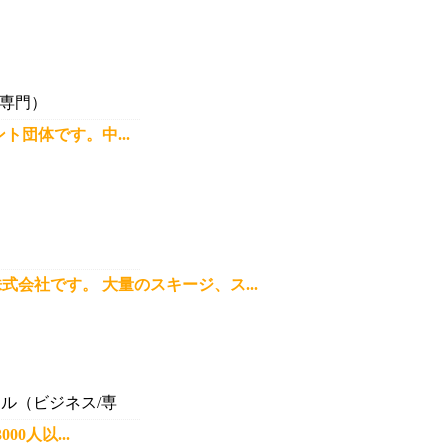
専門）
団体です。中...
会社です。 大量のスキージ、ス...
ル（ビジネス/専
0人以...