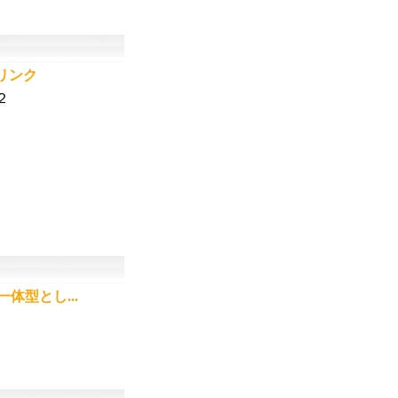
２
体型とし...