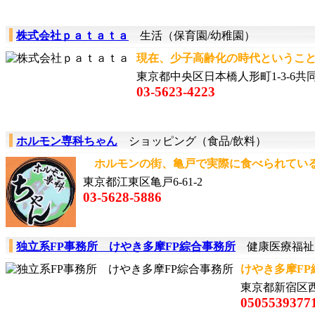
株式会社ｐａｔａｔａ
生活（保育園/幼稚園）
現在、少子高齢化の時代ということ
東京都中央区日本橋人形町1-3-6共同
03-5623-4223
ホルモン専科ちゃん
ショッピング（食品/飲料）
ホルモンの街、亀戸で実際に食べられている
東京都江東区亀戸6-61-2
03-5628-5886
独立系FP事務所 けやき多摩FP綜合事務所
健康医療福祉
けやき多摩FP
東京都新宿区
0505539377