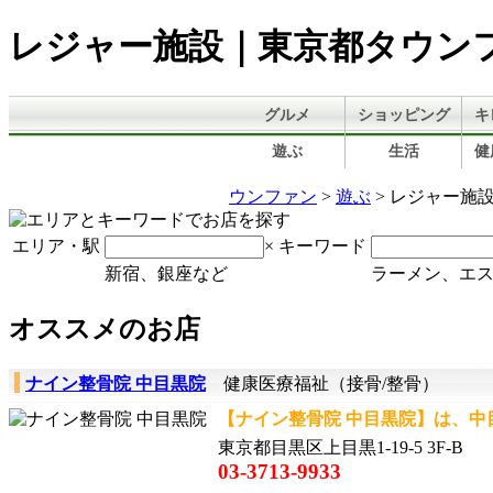
レジャー施設｜東京都タウン
グルメ
ショッピング
キ
遊ぶ
生活
健
ウンファン
>
遊ぶ
> レジャー施
エリア・駅
×
キーワード
新宿、銀座など
ラーメン、エ
オススメのお店
ナイン整骨院 中目黒院
健康医療福祉（接骨/整骨）
【ナイン整骨院 中目黒院】は、中
東京都目黒区上目黒1-19-5 3F-B
03-3713-9933