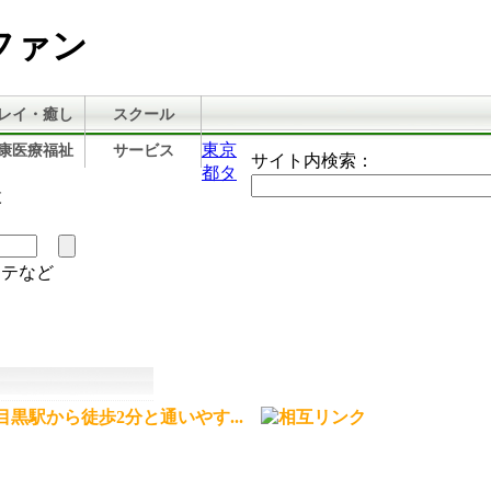
ファン
レイ・癒し
スクール
東京
康医療福祉
サービス
サイト内検索：
都タ
設
ステなど
目黒駅から徒歩2分と通いやす...