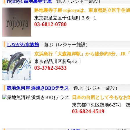
rojicoya 路地裏寺子屋
遊ぶ（レジャー施設）
路地裏寺子屋 rojicoyaは、東京都足立区千住旭
東京都足立区千住旭町３６−１
03-6812-0780
しながわ水族館
遊ぶ（レジャー施設）
京浜急行「大森海岸駅」から徒歩約8分、JR「大
東京都品川区勝島3-2-1
03-3762-3433
築地魚河岸 浜焼きBBQテラス
遊ぶ（レジャー施設）
日本の台所として今もなお進
東京都中央区築地6-27-1
03-6824-4519