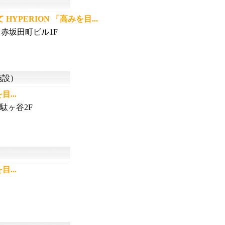
）
YPERION 「高みを目...
 赤坂田町ビル1F
施設）
...
駄ヶ谷2F
）
...