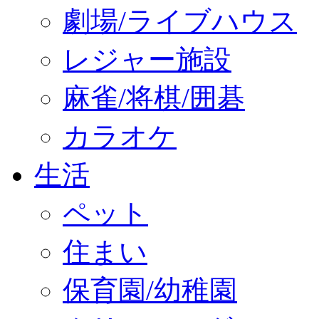
劇場/ライブハウス
レジャー施設
麻雀/将棋/囲碁
カラオケ
生活
ペット
住まい
保育園/幼稚園