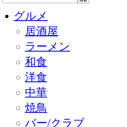
グルメ
居酒屋
ラーメン
和食
洋食
中華
焼鳥
バー/クラブ