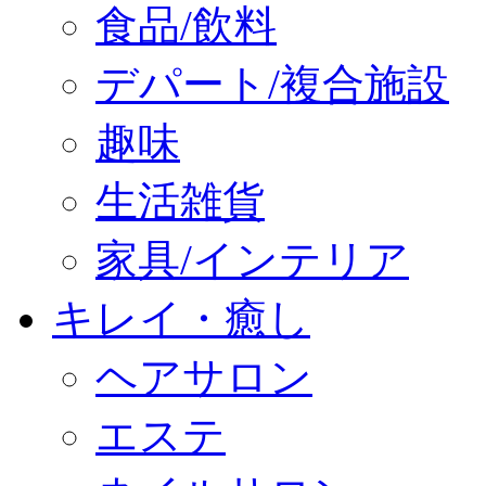
食品/飲料
デパート/複合施設
趣味
生活雑貨
家具/インテリア
キレイ・癒し
ヘアサロン
エステ