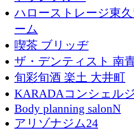
ハローストレージ東久
ーム
喫茶 ブリッヂ
ザ・デンティスト 南
旬彩旬酒 楽土 大井町
KARADAコンシェル
Body planning salonN
アリゾナジム24