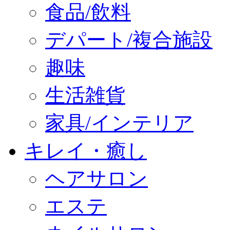
食品/飲料
デパート/複合施設
趣味
生活雑貨
家具/インテリア
キレイ・癒し
ヘアサロン
エステ