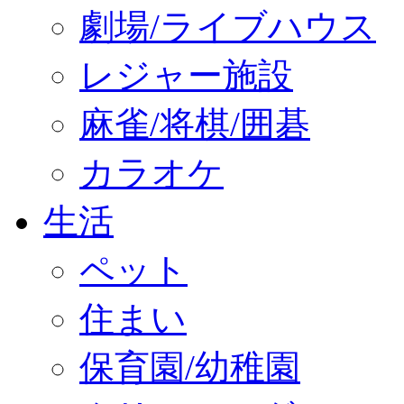
劇場/ライブハウス
レジャー施設
麻雀/将棋/囲碁
カラオケ
生活
ペット
住まい
保育園/幼稚園