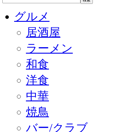
グルメ
居酒屋
ラーメン
和食
洋食
中華
焼鳥
バー/クラブ