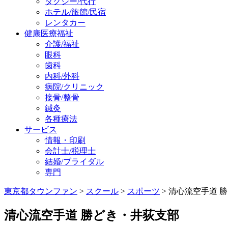
タクシー/代行
ホテル/旅館/民宿
レンタカー
健康医療福祉
介護/福祉
眼科
歯科
内科/外科
病院/クリニック
接骨/整骨
鍼灸
各種療法
サービス
情報・印刷
会計士/税理士
結婚/ブライダル
専門
東京都タウンファン
>
スクール
>
スポーツ
> 清心流空手道 
清心流空手道 勝どき・井荻支部