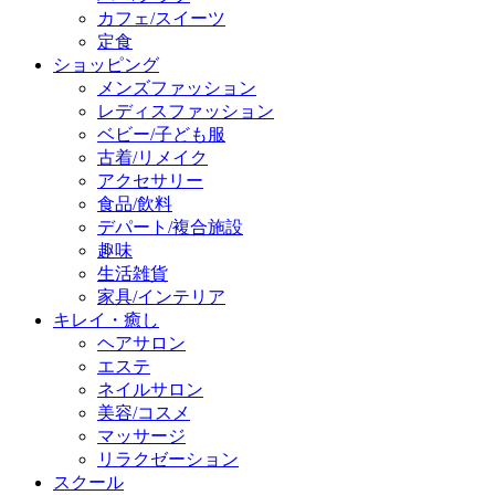
カフェ/スイーツ
定食
ショッピング
メンズファッション
レディスファッション
ベビー/子ども服
古着/リメイク
アクセサリー
食品/飲料
デパート/複合施設
趣味
生活雑貨
家具/インテリア
キレイ・癒し
ヘアサロン
エステ
ネイルサロン
美容/コスメ
マッサージ
リラクゼーション
スクール