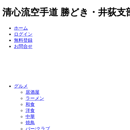
清心流空手道 勝どき・井荻支
ホーム
ログイン
無料登録
お問合せ
グルメ
居酒屋
ラーメン
和食
洋食
中華
焼鳥
バー/クラブ