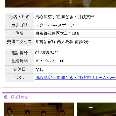
社名・店名
清心流空手道 勝どき・井荻支部
カテゴリ
スクール --- スポーツ
住所
東京都江東区大島4-18-8
交通アクセス
都営新宿線 西大島駅 徒歩3分
電話番号
03-3635-5472
営業時間
19：00～21：00
定休日
なし
URL
清心流空手道 勝どき・井荻支部ホームペー