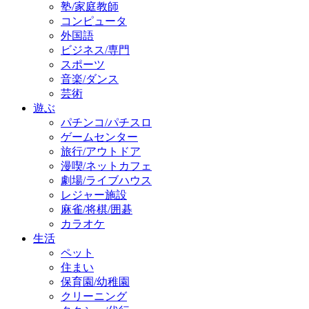
塾/家庭教師
コンピュータ
外国語
ビジネス/専門
スポーツ
音楽/ダンス
芸術
遊ぶ
パチンコ/パチスロ
ゲームセンター
旅行/アウトドア
漫喫/ネットカフェ
劇場/ライブハウス
レジャー施設
麻雀/将棋/囲碁
カラオケ
生活
ペット
住まい
保育園/幼稚園
クリーニング