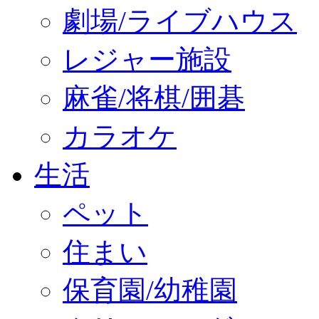
劇場/ライブハウス
レジャー施設
麻雀/将棋/囲碁
カラオケ
生活
ペット
住まい
保育園/幼稚園