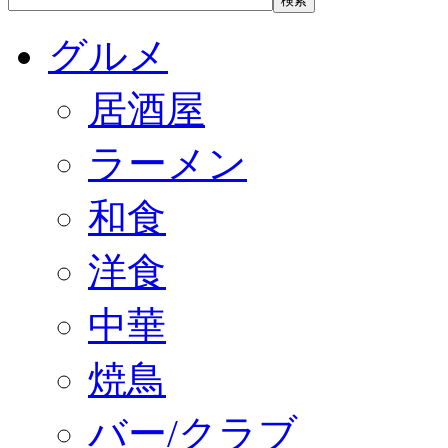
グルメ
居酒屋
ラーメン
和食
洋食
中華
焼鳥
バー/クラブ