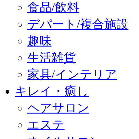
食品/飲料
デパート/複合施設
趣味
生活雑貨
家具/インテリア
キレイ・癒し
ヘアサロン
エステ