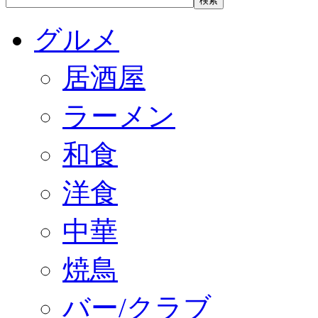
グルメ
居酒屋
ラーメン
和食
洋食
中華
焼鳥
バー/クラブ