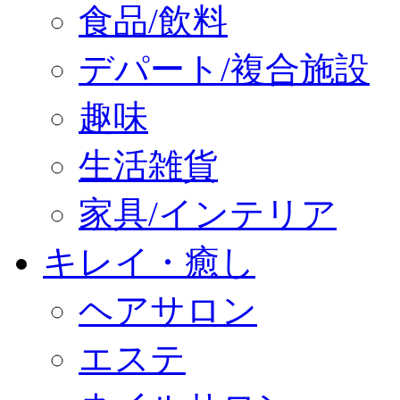
食品/飲料
デパート/複合施設
趣味
生活雑貨
家具/インテリア
キレイ・癒し
ヘアサロン
エステ