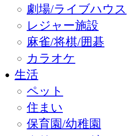
劇場/ライブハウス
レジャー施設
麻雀/将棋/囲碁
カラオケ
生活
ペット
住まい
保育園/幼稚園