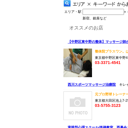
エリア・駅
×
新宿、銀座など
オススメのお店
【中野区東中野の整体】マッサージ師
整体院プラスワン。は
東京都中野区東中野4-
03-3371-4541
西川スポーツマッサージ治療院
キレイ
元プロ野球トレーナー
東京都大田区池上7-25
03-5755-3123
実践型心理スクール/楽禅教室 西勇会