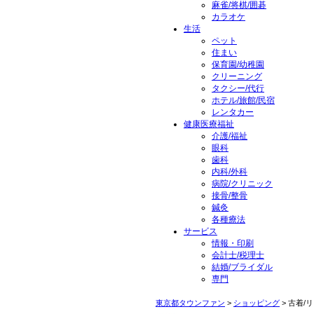
麻雀/将棋/囲碁
カラオケ
生活
ペット
住まい
保育園/幼稚園
クリーニング
タクシー/代行
ホテル/旅館/民宿
レンタカー
健康医療福祉
介護/福祉
眼科
歯科
内科/外科
病院/クリニック
接骨/整骨
鍼灸
各種療法
サービス
情報・印刷
会計士/税理士
結婚/ブライダル
専門
東京都タウンファン
>
ショッピング
> 古着/