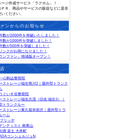
ページ作成サービス「ラクホム」！
のＰＲ、商品やサービスの販促などに是非
使いください。
ァンからのお知らせ
件数が2000件を突破いたしました！
件数が1000件を突破しました！
件数が500件を突破しました！
リンクがお得になりました！
ウンファン」地域版オープン！
店
S一心駒込整骨院
ーストレージ福生熊川2｜屋外型トランク
ム
Sうぐいす谷整骨院
ーストレージ福生志茂（旧名:福生3）｜
型トランクルー
ーストレージ東久留米前沢｜屋外型トラ
ルーム
 ブリッヂ
デンティスト 南青山
旬酒 楽土 大井町
RADAコンシェルジュN