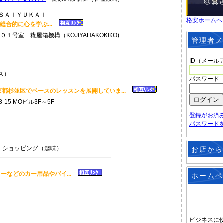
格安ホームペ
、総合的に心を学ぶ...
０１号室 糀屋箱機構（KOJIYAHAKOKIKO)
管理者メ
ID（メール
ス）
パスワード
都杉並区でベースのレッスンを展開していま...
-15 MOビル3F～5F
登録がお済
パスワード
ショッピング（趣味）
お店から
ーなどのカー用品やバイ...
ホームペ
ビジネスに