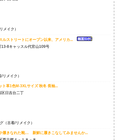
リメイク）
ッスルストリートにオープン以来、アメリカ...
3-8キャッスル代官山109号
/リメイク）
ト革1色M-3XLサイズ 秋冬 長袖...
西区日吉台二丁
グ（古着/リメイク）
や履きなれた靴… 新鮮に履きこなしてみませんか...
区西六郷４－１８－８