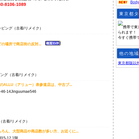
Body
80-8106-1089
東京都タ
携帯で東
ピング（古着/リメイク）
られます！
今すぐ携帯
の場所で商店街の反対...
他の地域
東京都版以
ング（古着/リメイク）
ALLU（アリュー）表参道店は、中古ブ...
-14Jinguumae546
古着/リメイク）
ろん、大型商品や商品数が多い方、お近くに...
-12 1階