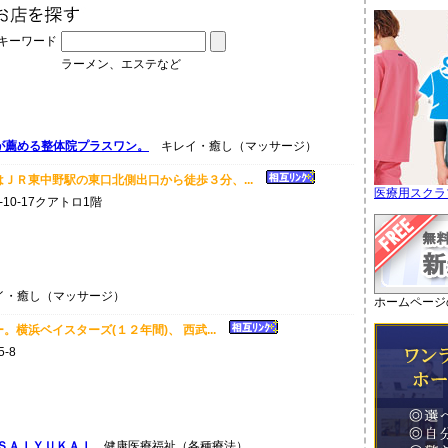
キーワード
ラーメン、エステなど
が薦める整体院プラスワン。
キレイ・癒し（マッサージ）
ＪＲ東中野駅の東口北側出口から徒歩３分、...
医療用スクラ
10-17クアトロ1階
・癒し（マッサージ）
ホームページ
。横浜ベイスターズ(１２年間)、 西武...
-8
ＳＡＩＹＵＫＡＩ
健康医療福祉（各種療法）