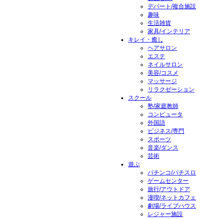
デパート/複合施設
趣味
生活雑貨
家具/インテリア
キレイ・癒し
ヘアサロン
エステ
ネイルサロン
美容/コスメ
マッサージ
リラクゼーション
スクール
塾/家庭教師
コンピュータ
外国語
ビジネス/専門
スポーツ
音楽/ダンス
芸術
遊ぶ
パチンコ/パチスロ
ゲームセンター
旅行/アウトドア
漫喫/ネットカフェ
劇場/ライブハウス
レジャー施設