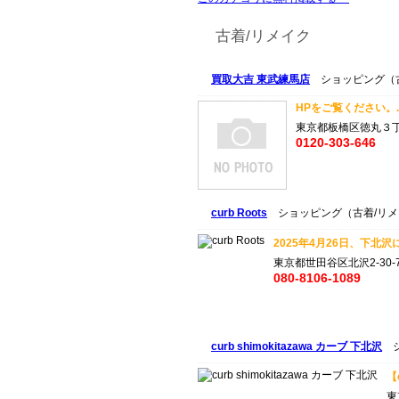
古着/リメイク
買取大吉 東武練馬店
ショッピング（古
HPをご覧ください。..
東京都板橋区徳丸３丁
0120-303-646
curb Roots
ショッピング（古着/リメ
2025年4月26日、下北
東京都世田谷区北沢2-30-
080-8106-1089
curb shimokitazawa カーブ 下北沢
シ
【
東