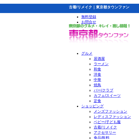
古着/リメイク｜東京都タウンファン
無料登録
お問合せ
グルメ
居酒屋
ラーメン
和食
洋食
中華
焼鳥
バー/クラブ
カフェ/スイーツ
定食
ショッピング
メンズファッション
レディスファッション
ベビー/子ども服
古着/リメイク
アクセサリー
食品/飲料