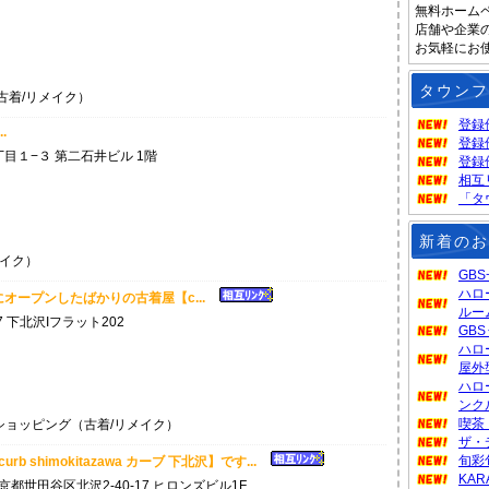
無料ホーム
店舗や企業
お気軽にお
タウンフ
着/リメイク）
登録
.
登録
目１−３ 第二石井ビル 1階
登録
相互
「タ
新着のお
イク）
GB
ハロ
沢にオープンしたばかりの古着屋【c...
ルー
7 下北沢Iフラット202
GB
ハロ
屋外
ハロ
ンク
喫茶
ョッピング（古着/リメイク）
ザ・
旬彩
curb shimokitazawa カーブ 下北沢】です...
KA
京都世田谷区北沢2-40-17 ヒロンズビル1F