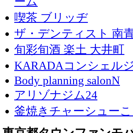
ーム
喫茶 ブリッヂ
ザ・デンティスト 南
旬彩旬酒 楽土 大井町
KARADAコンシェル
Body planning salonN
アリゾナジム24
釜焼きチャーシューこ
東京都タウンファンモ