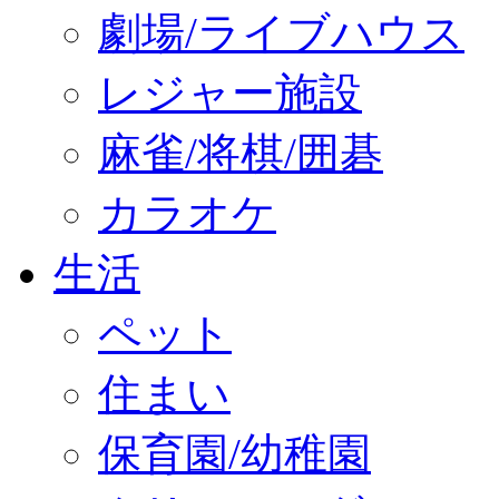
劇場/ライブハウス
レジャー施設
麻雀/将棋/囲碁
カラオケ
生活
ペット
住まい
保育園/幼稚園