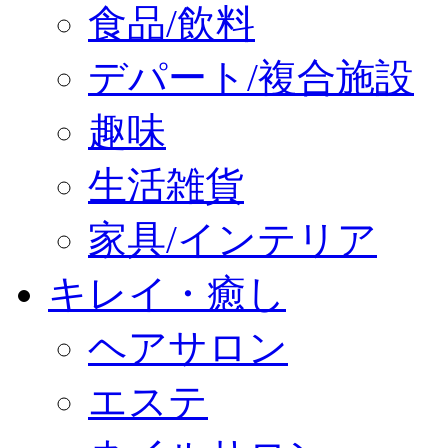
食品/飲料
デパート/複合施設
趣味
生活雑貨
家具/インテリア
キレイ・癒し
ヘアサロン
エステ