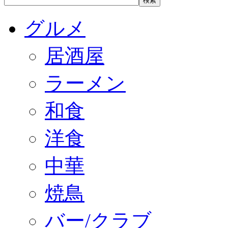
グルメ
居酒屋
ラーメン
和食
洋食
中華
焼鳥
バー/クラブ