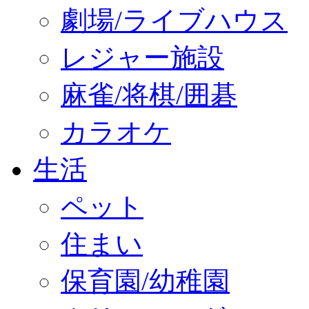
劇場/ライブハウス
レジャー施設
麻雀/将棋/囲碁
カラオケ
生活
ペット
住まい
保育園/幼稚園