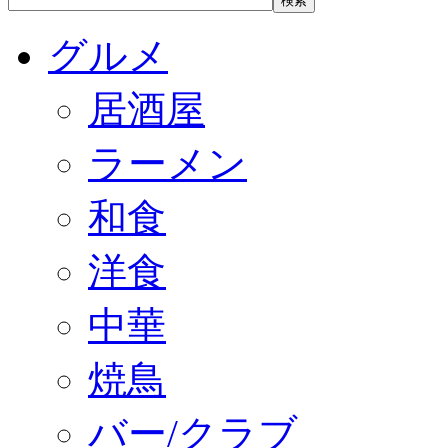
グルメ
居酒屋
ラーメン
和食
洋食
中華
焼鳥
バー/クラブ