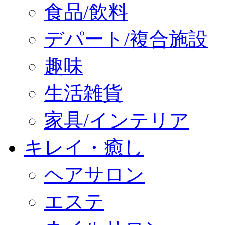
食品/飲料
デパート/複合施設
趣味
生活雑貨
家具/インテリア
キレイ・癒し
ヘアサロン
エステ