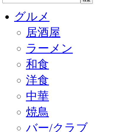
グルメ
居酒屋
ラーメン
和食
洋食
中華
焼鳥
バー/クラブ