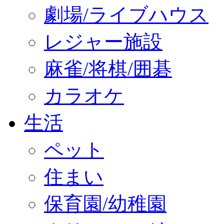
劇場/ライブハウス
レジャー施設
麻雀/将棋/囲碁
カラオケ
生活
ペット
住まい
保育園/幼稚園