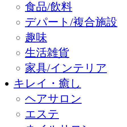
食品/飲料
デパート/複合施設
趣味
生活雑貨
家具/インテリア
キレイ・癒し
ヘアサロン
エステ