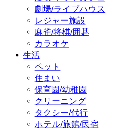
劇場/ライブハウス
レジャー施設
麻雀/将棋/囲碁
カラオケ
生活
ペット
住まい
保育園/幼稚園
クリーニング
タクシー/代行
ホテル/旅館/民宿