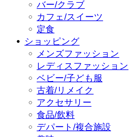
バー/クラブ
カフェ/スイーツ
定食
ショッピング
メンズファッション
レディスファッション
ベビー/子ども服
古着/リメイク
アクセサリー
食品/飲料
デパート/複合施設