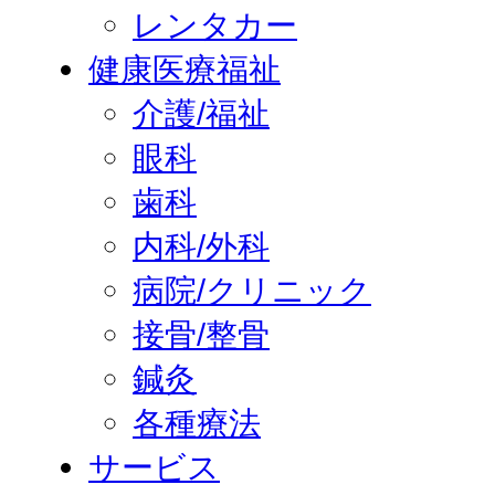
レンタカー
健康医療福祉
介護/福祉
眼科
歯科
内科/外科
病院/クリニック
接骨/整骨
鍼灸
各種療法
サービス