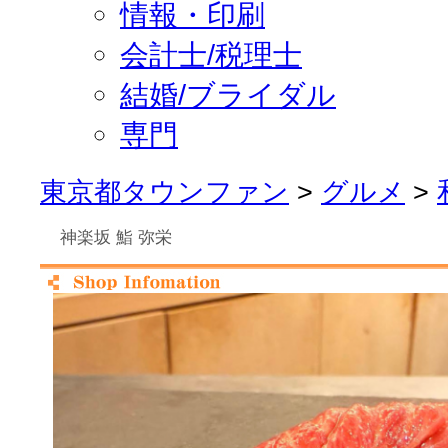
情報・印刷
会計士/税理士
結婚/ブライダル
専門
東京都タウンファン
>
グルメ
>
神楽坂 鮨 弥栄