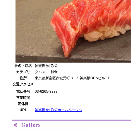
社名・店名
神楽坂 鮨 弥栄
カテゴリ
グルメ --- 和食
住所
東京都新宿区赤城元町３−７ 神楽坂ODAビル 1F
交通アクセス
電話番号
03-6265-3338
営業時間
定休日
URL
神楽坂 鮨 弥栄ホームページへ