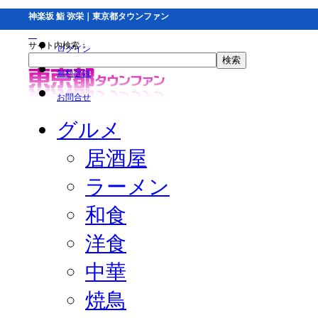
神楽坂 鮨 弥栄｜東京都タウンファン
サイト内検索：
ログイン
無料登録
お問合せ
グルメ
居酒屋
ラーメン
和食
洋食
中華
焼鳥