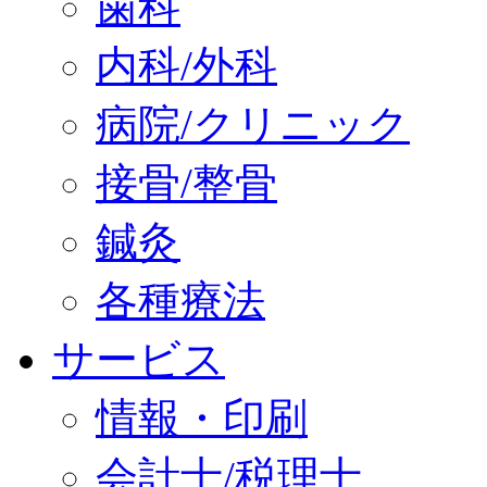
歯科
内科/外科
病院/クリニック
接骨/整骨
鍼灸
各種療法
サービス
情報・印刷
会計士/税理士