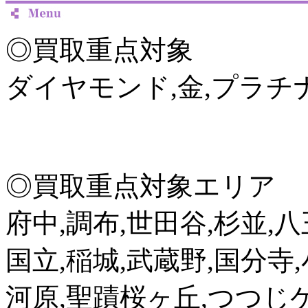
◎買取重点対象
ダイヤモンド,金,プラチナ
◎買取重点対象エリア
府中,調布,世田谷,杉並,八
国立,稲城,武蔵野,国分寺
河原,聖蹟桜ヶ丘,つつじケ