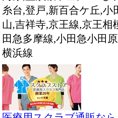
糸台,登戸,新百合ケ丘,小
山,吉祥寺,京王線,京王相模
田急多摩線,小田急小田原線
横浜線
医療用スクラブ通販なら