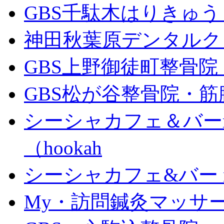
GBS千駄木はりきゅ
神田秋葉原デンタルク
GBS上野御徒町整骨
GBS松が谷整骨院・筋
シーシャカフェ＆バーm
（hookah
シーシャカフェ&バー mu
My・訪問鍼灸マッサ