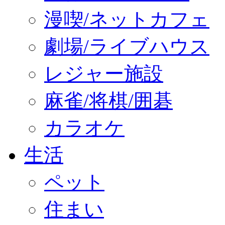
漫喫/ネットカフェ
劇場/ライブハウス
レジャー施設
麻雀/将棋/囲碁
カラオケ
生活
ペット
住まい