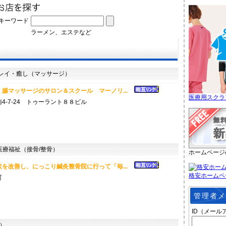
キーワード
ラーメン、エステなど
イ・癒し（マッサージ）
腸マッサージのサロン＆スクール マーノリ...
医療用スクラ
4-7-24 トゥーラント８８ビル
療福祉（接骨/整骨）
ホームページ
を改善し、にっこり鍼灸整骨院に行って「毎...
格安ホームペ
町
管理者メ
ID（メール
）