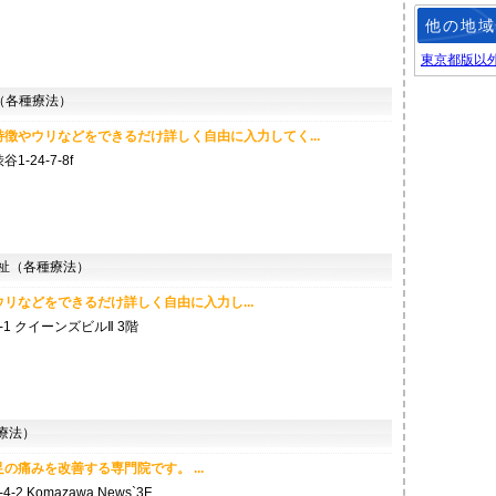
他の地域
東京都版以
各種療法）
徴やウリなどをできるだけ詳しく自由に入力してく...
-24-7-8f
祉（各種療法）
リなどをできるだけ詳しく自由に入力し...
1 クイーンズビルⅡ 3階
療法）
の痛みを改善する専門院です。 ...
 Komazawa News`3F