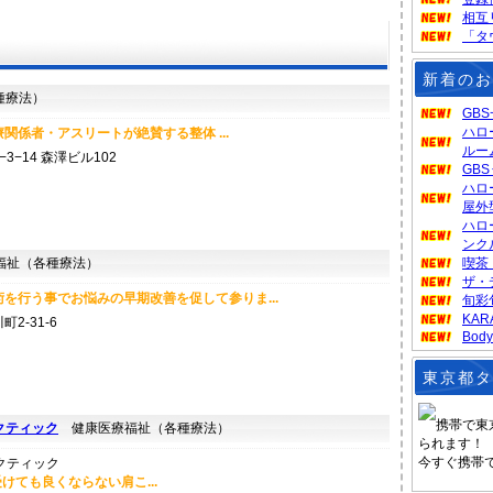
相互
「タ
新着のお
種療法）
GB
ハロ
関係者・アスリートが絶賛する整体 ...
ルー
−14 森澤ビル102
GB
ハロ
屋外
ハロ
ンク
祉（各種療法）
喫茶
ザ・
を行う事でお悩みの早期改善を促して参りま...
旬彩
KA
2-31-6
Body
東京都タ
携帯で東
クティック
健康医療福祉（各種療法）
られます！
今すぐ携帯
ても良くならない肩こ...