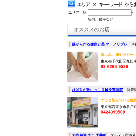
エリア・駅
×
新宿、銀座など
オススメのお店
腸から作る健康と美 マーノリブレ
キレ
腸もみ、腸セラピー、
東京都千代田区九段南
03-6268-9539
ひばりが丘にっこり鍼灸整骨院
健康医
ずっと悩んでいる症状
東京都西東京市谷戸
0424399508
旬彩旬酒 楽土 大井町
グルメ（居酒屋