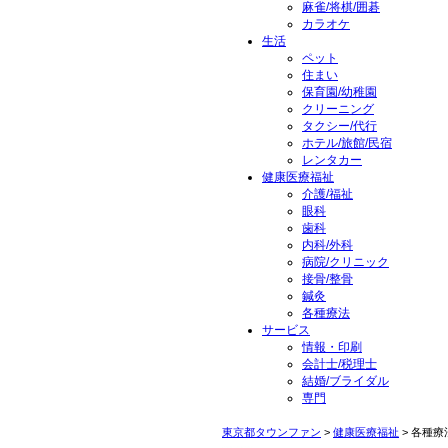
麻雀/将棋/囲碁
カラオケ
生活
ペット
住まい
保育園/幼稚園
クリーニング
タクシー/代行
ホテル/旅館/民宿
レンタカー
健康医療福祉
介護/福祉
眼科
歯科
内科/外科
病院/クリニック
接骨/整骨
鍼灸
各種療法
サービス
情報・印刷
会計士/税理士
結婚/ブライダル
専門
東京都タウンファン
>
健康医療福祉
> 各種療