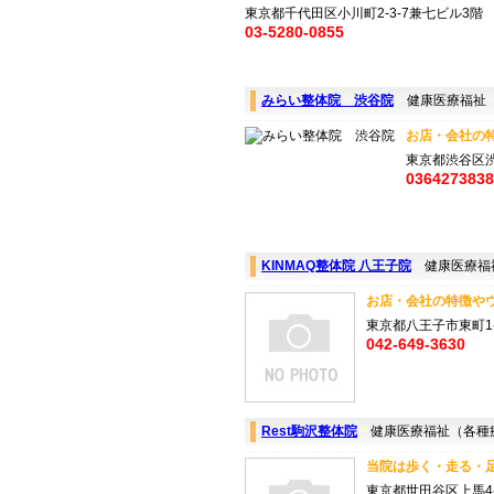
東京都千代田区小川町2-3-7兼七ビル3階
03-5280-0855
みらい整体院 渋谷院
健康医療福祉（
お店・会社の特
東京都渋谷区渋谷1
0364273838
KINMAQ整体院 八王子院
健康医療福
お店・会社の特徴やウ
東京都八王子市東町1-
042-649-3630
Rest駒沢整体院
健康医療福祉（各種
当院は歩く・走る・足
東京都世田谷区上馬4-4-2