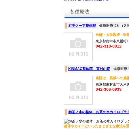
各種療法
府中クーア整体院
健康医療福祉（各
医師・大学教授・医療
東京都府中市八幡町1−3
042-319-0912
KINMAQ整体院 東村山院
健康医療福
当院は、筋膜への施術
東京都東村山市久米川町
042-306-0939
御茶ノ水の整体 お茶の水カイロプラ
整体やカイロといったさまざまな療法を受け