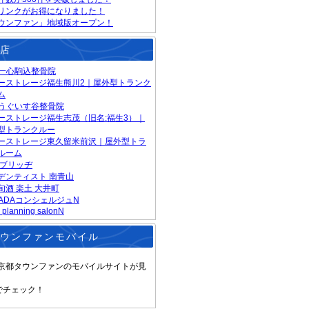
リンクがお得になりました！
ウンファン」地域版オープン！
店
S一心駒込整骨院
ーストレージ福生熊川2｜屋外型トランク
ム
Sうぐいす谷整骨院
ーストレージ福生志茂（旧名:福生3）｜
型トランクルー
ーストレージ東久留米前沢｜屋外型トラ
ルーム
 ブリッヂ
デンティスト 南青山
旬酒 楽土 大井町
RADAコンシェルジュN
 planning salonN
ウンファンモバイル
京都タウンファンのモバイルサイトが見
でチェック！