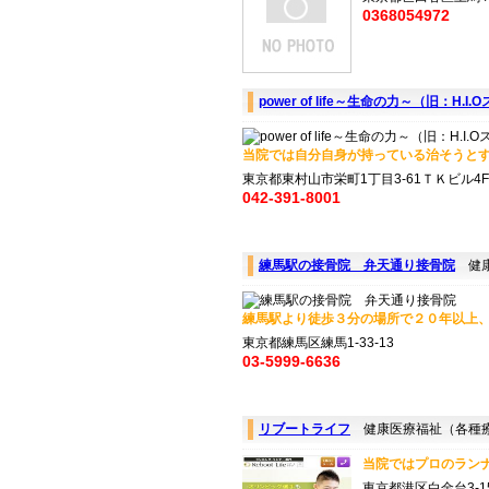
0368054972
power of life～生命の力～（旧：H.I.
当院では自分自身が持っている治そうとする
東京都東村山市栄町1丁目3-61ＴＫビル4F
042-391-8001
練馬駅の接骨院 弁天通り接骨院
健康
練馬駅より徒歩３分の場所で２０年以上、約
東京都練馬区練馬1-33-13
03-5999-6636
リブートライフ
健康医療福祉（各種
当院ではプロのランナ
東京都港区白金台3-1