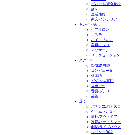
デパート/複合施設
趣味
生活雑貨
家具/インテリア
キレイ・癒し
ヘアサロン
エステ
ネイルサロン
美容/コスメ
マッサージ
リラクゼーション
スクール
塾/家庭教師
コンピュータ
外国語
ビジネス/専門
スポーツ
音楽/ダンス
芸術
遊ぶ
パチンコ/パチスロ
ゲームセンター
旅行/アウトドア
漫喫/ネットカフェ
劇場/ライブハウス
レジャー施設