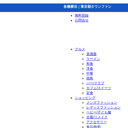
各種療法｜東京都タウンファン
無料登録
お問合せ
グルメ
居酒屋
ラーメン
和食
洋食
中華
焼鳥
バー/クラブ
カフェ/スイーツ
定食
ショッピング
メンズファッション
レディスファッション
ベビー/子ども服
古着/リメイク
アクセサリー
食品/飲料