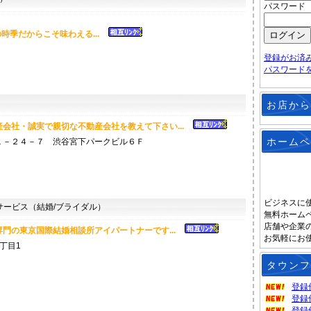
パスワード
時季だからこそ味わえる...
登録がお済
パスワード
お店から
会社・誠実で親切な不動産会社を教えて下さい...
ホームペ
１－２４－７ 渋谷宮下パークビル６Ｆ
ビジネスに
ービス（結婚/ブライダル）
無料ホーム
店舗や企業
門の東京国際結婚相談所アイパートナーです...
お気軽にお
丁目1
タウンフ
登録
登録
登録