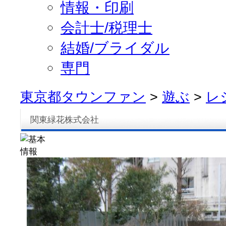
情報・印刷
会計士/税理士
結婚/ブライダル
専門
東京都タウンファン
>
遊ぶ
>
レ
関東緑花株式会社