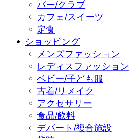
バー/クラブ
カフェ/スイーツ
定食
ショッピング
メンズファッション
レディスファッション
ベビー/子ども服
古着/リメイク
アクセサリー
食品/飲料
デパート/複合施設