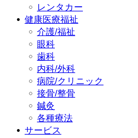
レンタカー
健康医療福祉
介護/福祉
眼科
歯科
内科/外科
病院/クリニック
接骨/整骨
鍼灸
各種療法
サービス