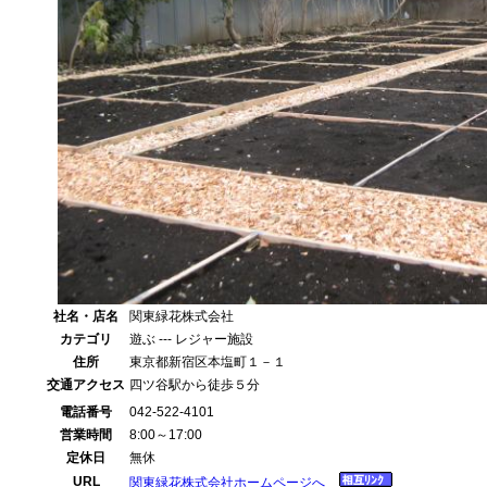
社名・店名
関東緑花株式会社
カテゴリ
遊ぶ --- レジャー施設
住所
東京都新宿区本塩町１－１
交通アクセス
四ツ谷駅から徒歩５分
電話番号
042-522-4101
営業時間
8:00～17:00
定休日
無休
URL
関東緑花株式会社ホームページへ