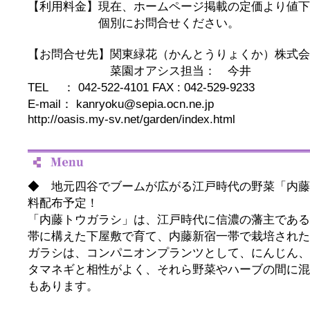
【利用料金】現在、ホームページ掲載の定価より値下
個別にお問合せください。
【お問合せ先】関東緑花（かんとうりょくか）株式
菜園オアシス担当： 今井
TEL ： 042-522-4101 FAX : 042-529-9233
E-mail： kanryoku@sepia.ocn.ne.jp
http://oasis.my-sv.net/garden/index.html
◆ 地元四谷でブームが広がる江戸時代の野菜「内藤
料配布予定！
「内藤トウガラシ」は、江戸時代に信濃の藩主である
帯に構えた下屋敷で育て、内藤新宿一帯で栽培された
ガラシは、コンパニオンプランツとして、にんじん、
タマネギと相性がよく、それら野菜やハーブの間に混
もあります。