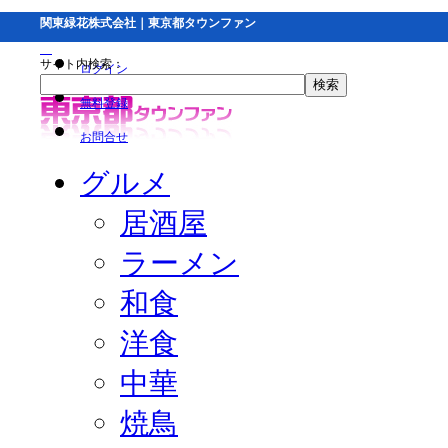
関東緑花株式会社｜東京都タウンファン
サイト内検索：
ログイン
無料登録
お問合せ
グルメ
居酒屋
ラーメン
和食
洋食
中華
焼鳥