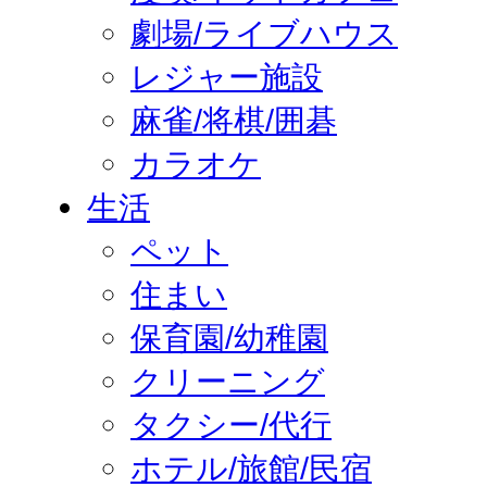
劇場/ライブハウス
レジャー施設
麻雀/将棋/囲碁
カラオケ
生活
ペット
住まい
保育園/幼稚園
クリーニング
タクシー/代行
ホテル/旅館/民宿