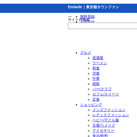
Embellir｜東京都タウンファン
無料登録
サイト内検索：
お問合せ
グルメ
居酒屋
ラーメン
和食
洋食
中華
焼鳥
バー/クラブ
カフェ/スイーツ
定食
ショッピング
メンズファッション
レディスファッション
ベビー/子ども服
古着/リメイク
アクセサリー
食品/飲料