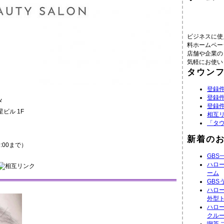
ビジネスに使
料ホームペー
店舗や企業の
気軽にお使い
タウン
登録件
登録件
メ
登録件
星ビル 1F
相互
「タ
新着の
9:00まで）
GBS
ハロ
ーム
GBS
ハロ
外型
ハロ
クル