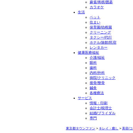
麻雀/将棋/囲碁
カラオケ
生活
ペット
住まい
保育園/幼稚園
クリーニング
タクシー/代行
ホテル/旅館/民宿
レンタカー
健康医療福祉
介護/福祉
眼科
歯科
内科/外科
病院/クリニック
接骨/整骨
鍼灸
各種療法
サービス
情報・印刷
会計士/税理士
結婚/ブライダル
専門
東京都タウンファン
>
キレイ・癒し
>
美容/