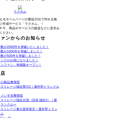
ラクホム
えるホームページが最短15分で作れる無
ジ作成サービス「ラクホム」！
ＰＲ、商品やサービスの販促などに是非お
ください。
ファンからのお知らせ
数が2000件を突破いたしました！
数が1000件を突破しました！
数が500件を突破しました！
リンクがお得になりました！
ウンファン」地域版オープン！
お店
一心駒込整骨院
ーストレージ福生熊川2｜屋外型トランクル
うぐいす谷整骨院
ーストレージ福生志茂（旧名:福生3）｜屋
トランクルー
ーストレージ東久留米前沢｜屋外型トラン
ーム