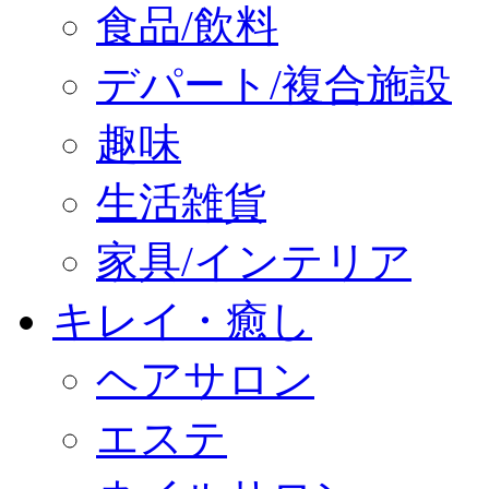
食品/飲料
デパート/複合施設
趣味
生活雑貨
家具/インテリア
キレイ・癒し
ヘアサロン
エステ