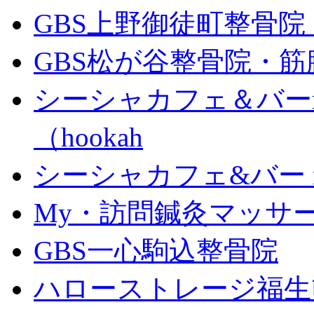
GBS上野御徒町整骨
GBS松が谷整骨院・筋
シーシャカフェ＆バーm
（hookah
シーシャカフェ&バー mu
My・訪問鍼灸マッサ
GBS一心駒込整骨院
ハローストレージ福生