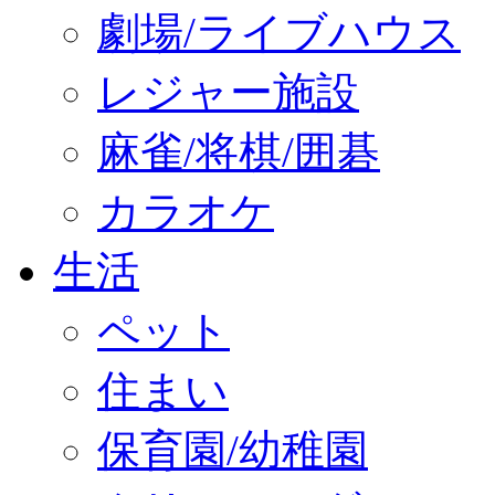
劇場/ライブハウス
レジャー施設
麻雀/将棋/囲碁
カラオケ
生活
ペット
住まい
保育園/幼稚園