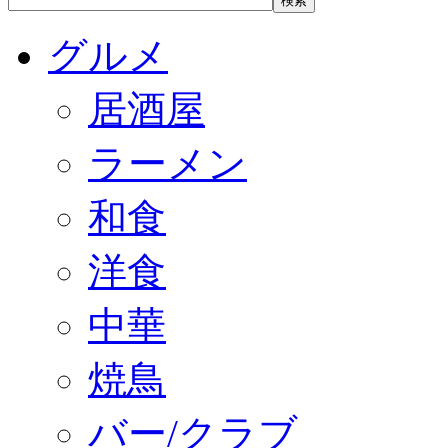
グルメ
居酒屋
ラーメン
和食
洋食
中華
焼鳥
バー/クラブ