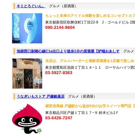
キミとろぐいん。
グルメ（居酒屋）
ちょっと未来のアイドル体験を楽しめるコンセプトカフェ
東京都新宿区歌舞伎町1丁目22-9 J・ゴールドビル 2
090-2144-9604
池袋西口副都心線C1a出口より徒歩1分の居酒屋【炉端おあしす
グルメ
当店は、グルメバーガーと海鮮居酒屋を1店舗で楽しめる新
東京都豊島区池袋２丁目１４−１１ ローヤルハイツ西池
03-5927-8363
うなぎいもストア 戸越銀座店
グルメ（居酒屋）
都営浅草線 戸越駅から徒歩9分のお芋スイーツ専門店【う
東京都品川区戸越１丁目１７−９ 鈴木ビル1Ｆ
03-6426-7247