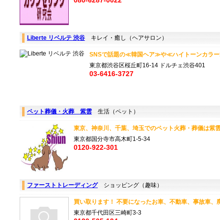
080-6287-0022
Liberte リベルテ 渋谷
キレイ・癒し（ヘアサロン）
SNSで話題の≪韓国ヘア≫や≪ハイトーンカラー
東京都渋谷区桜丘町16-14 ドルチェ渋谷401
03-6416-3727
ペット葬儀・火葬 紫雲
生活（ペット）
東京、神奈川、千葉、埼玉でのペット火葬・葬儀は紫雲
東京都国分寺市高木町1-5-34
0120-922-301
ファーストトレーディング
ショッピング（趣味）
買い取ります！ 不要になったお車、不動車、事故車、廃
東京都千代田区三崎町3-3