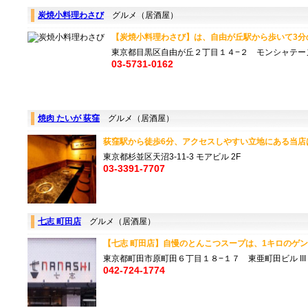
炭焼小料理わさび
グルメ（居酒屋）
【炭焼小料理わさび】は、自由が丘駅から歩いて3分の
東京都目黒区自由が丘２丁目１４−２ モンシャテーヌ
03-5731-0162
焼肉 たいが 荻窪
グルメ（居酒屋）
荻窪駅から徒歩6分、アクセスしやすい立地にある当店は
東京都杉並区天沼3-11-3 モアビル 2F
03-3391-7707
七志 町田店
グルメ（居酒屋）
【七志 町田店】自慢のとんこつスープは、1キロのゲン骨
東京都町田市原町田６丁目１８−１７ 東亜町田ビル III 
042-724-1774