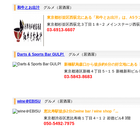
和牛とお出汁
グルメ（居酒屋）
東京都杉並区西荻北にある「和牛とお出汁」は、A5ランク
東京都杉並区西荻北３丁目１８−２ メインステージ西荻窪
03-6913-6607
Darts & Sports Bar GULP!
グルメ（居酒屋）
新橋駅烏森口から徒歩約6分の好立地にある【Dart
東京都港区新橋４丁目５−１５ 新橋新和ビル B
03-5843-8683
wine＠EBISU
グルメ（居酒屋）
恵比寿駅徒歩2分のwine bar / wine shop「...
東京都渋谷区恵比寿南１丁目４−１２ 岩德ビルⅡ 3階
050-5492-7975