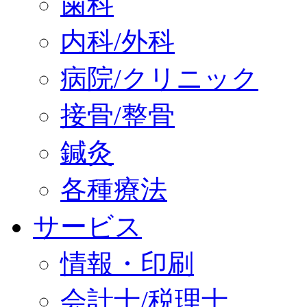
歯科
内科/外科
病院/クリニック
接骨/整骨
鍼灸
各種療法
サービス
情報・印刷
会計士/税理士