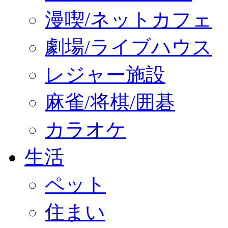
漫喫/ネットカフェ
劇場/ライブハウス
レジャー施設
麻雀/将棋/囲碁
カラオケ
生活
ペット
住まい