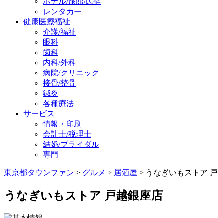
ホテル/旅館/民宿
レンタカー
健康医療福祉
介護/福祉
眼科
歯科
内科/外科
病院/クリニック
接骨/整骨
鍼灸
各種療法
サービス
情報・印刷
会計士/税理士
結婚/ブライダル
専門
東京都タウンファン
>
グルメ
>
居酒屋
> うなぎいもストア 
うなぎいもストア 戸越銀座店