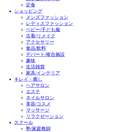
定食
ショッピング
メンズファッション
レディスファッション
ベビー/子ども服
古着/リメイク
アクセサリー
食品/飲料
デパート/複合施設
趣味
生活雑貨
家具/インテリア
キレイ・癒し
ヘアサロン
エステ
ネイルサロン
美容/コスメ
マッサージ
リラクゼーション
スクール
塾/家庭教師