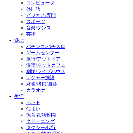
コンピュータ
外国語
ビジネス/専門
スポーツ
音楽/ダンス
芸術
遊ぶ
パチンコ/パチスロ
ゲームセンター
旅行/アウトドア
漫喫/ネットカフェ
劇場/ライブハウス
レジャー施設
麻雀/将棋/囲碁
カラオケ
生活
ペット
住まい
保育園/幼稚園
クリーニング
タクシー/代行