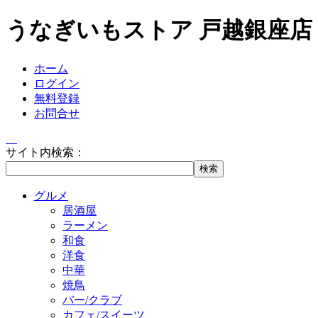
うなぎいもストア 戸越銀座
ホーム
ログイン
無料登録
お問合せ
サイト内検索：
グルメ
居酒屋
ラーメン
和食
洋食
中華
焼鳥
バー/クラブ
カフェ/スイーツ