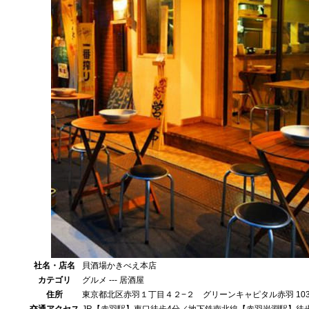
社名・店名
貝酒場かきべえ本店
カテゴリ
グルメ --- 居酒屋
住所
東京都北区赤羽１丁目４２−２ グリーンキャピタル赤羽 10