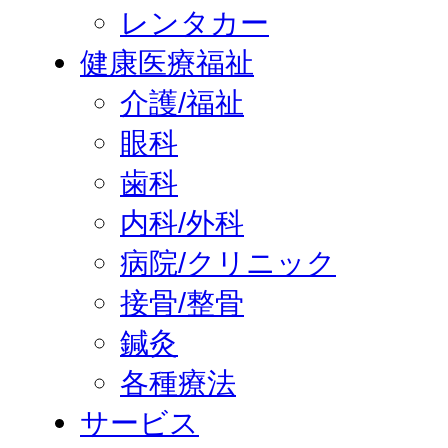
レンタカー
健康医療福祉
介護/福祉
眼科
歯科
内科/外科
病院/クリニック
接骨/整骨
鍼灸
各種療法
サービス