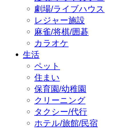
劇場/ライブハウス
レジャー施設
麻雀/将棋/囲碁
カラオケ
生活
ペット
住まい
保育園/幼稚園
クリーニング
タクシー/代行
ホテル/旅館/民宿