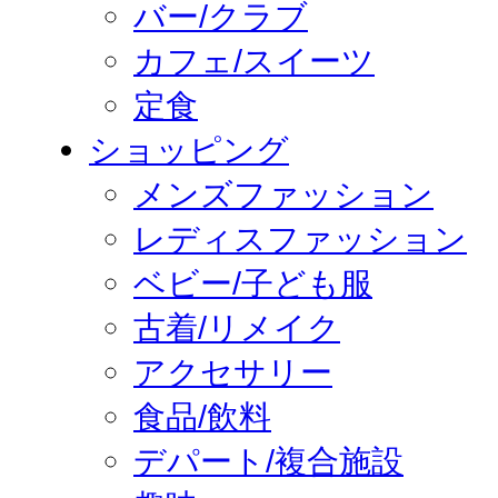
バー/クラブ
カフェ/スイーツ
定食
ショッピング
メンズファッション
レディスファッション
ベビー/子ども服
古着/リメイク
アクセサリー
食品/飲料
デパート/複合施設