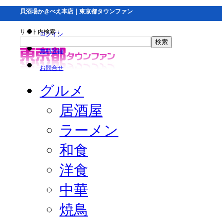
貝酒場かきべえ本店｜東京都タウンファン
サイト内検索：
ログイン
無料登録
お問合せ
グルメ
居酒屋
ラーメン
和食
洋食
中華
焼鳥