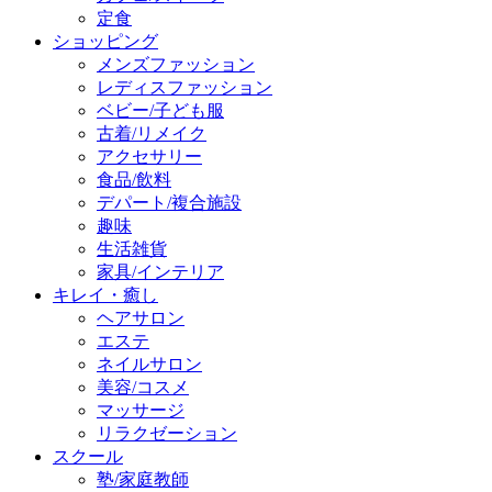
定食
ショッピング
メンズファッション
レディスファッション
ベビー/子ども服
古着/リメイク
アクセサリー
食品/飲料
デパート/複合施設
趣味
生活雑貨
家具/インテリア
キレイ・癒し
ヘアサロン
エステ
ネイルサロン
美容/コスメ
マッサージ
リラクゼーション
スクール
塾/家庭教師