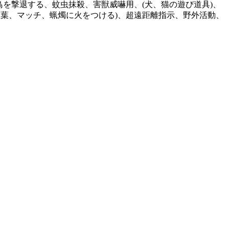
鳥を撃退する、蚊虫抹殺、害獣威嚇用、(犬、猫の遊び道具)、
ち葉、マッチ、蝋燭に火をつける)、超遠距離指示、野外活動、