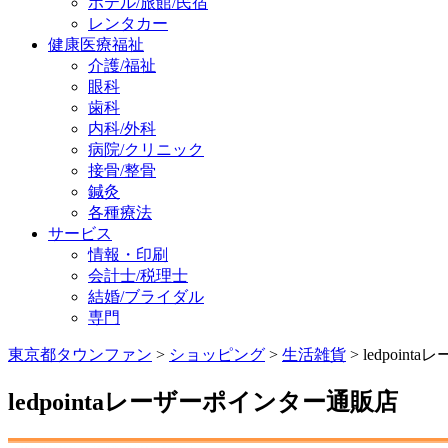
ホテル/旅館/民宿
レンタカー
健康医療福祉
介護/福祉
眼科
歯科
内科/外科
病院/クリニック
接骨/整骨
鍼灸
各種療法
サービス
情報・印刷
会計士/税理士
結婚/ブライダル
専門
東京都タウンファン
>
ショッピング
>
生活雑貨
> ledpoi
ledpointaレーザーポインター通販店