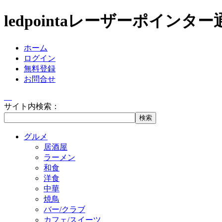
ledpointaレーザーポイン
ホーム
ログイン
無料登録
お問合せ
サイト内検索：
グルメ
居酒屋
ラーメン
和食
洋食
中華
焼鳥
バー/クラブ
カフェ/スイーツ