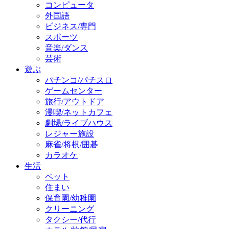
コンピュータ
外国語
ビジネス/専門
スポーツ
音楽/ダンス
芸術
遊ぶ
パチンコ/パチスロ
ゲームセンター
旅行/アウトドア
漫喫/ネットカフェ
劇場/ライブハウス
レジャー施設
麻雀/将棋/囲碁
カラオケ
生活
ペット
住まい
保育園/幼稚園
クリーニング
タクシー/代行