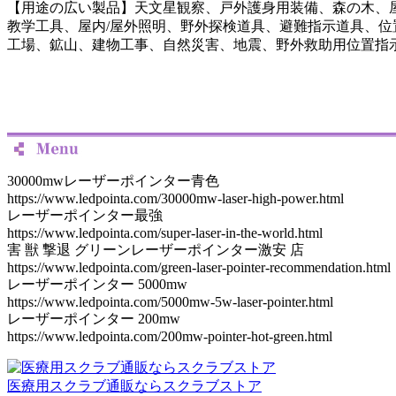
【用途の広い製品】天文星観察、戸外護身用装備、森の木、屋
教学工具、屋内/屋外照明、野外探検道具、避難指示道具、位
工場、鉱山、建物工事、自然災害、地震、野外救助用位置指
30000mwレーザーポインター青色
https://www.ledpointa.com/30000mw-laser-high-power.html
レーザーポインター最強
https://www.ledpointa.com/super-laser-in-the-world.html
害 獣 撃退 グリーンレーザーポインター激安 店
https://www.ledpointa.com/green-laser-pointer-recommendation.html
レーザーポインター 5000mw
https://www.ledpointa.com/5000mw-5w-laser-pointer.html
レーザーポインター 200mw
https://www.ledpointa.com/200mw-pointer-hot-green.html
医療用スクラブ通販ならスクラブストア