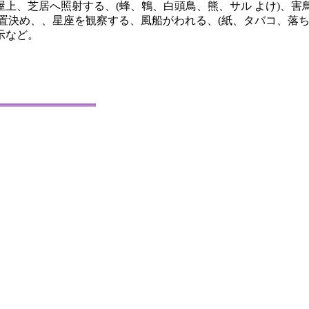
上、芝居へ照射する、(蜂、鵯、白頭鳥、熊、サル よけ)、害
置決め、、星座を観察する、風船がわれる、(紙、タバコ、落
示など。