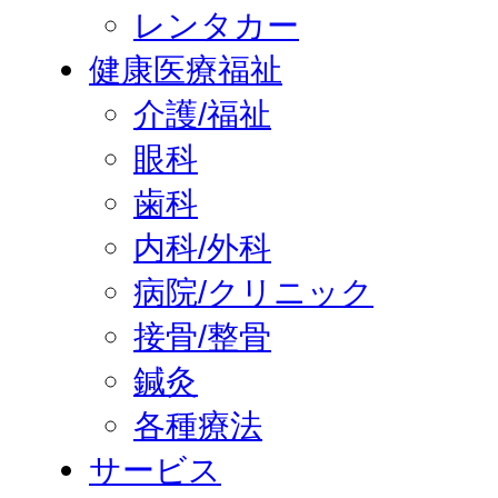
レンタカー
健康医療福祉
介護/福祉
眼科
歯科
内科/外科
病院/クリニック
接骨/整骨
鍼灸
各種療法
サービス