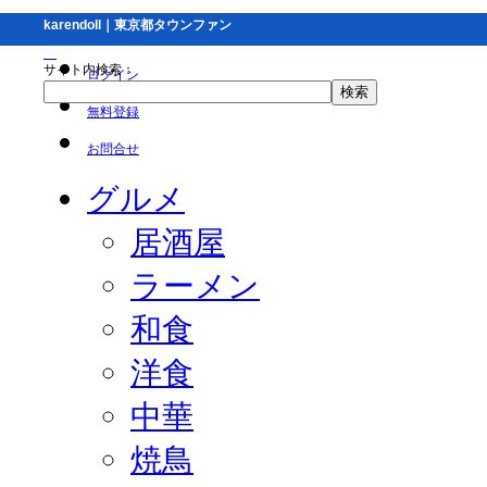
karendoll｜東京都タウンファン
サイト内検索：
ログイン
無料登録
お問合せ
グルメ
居酒屋
ラーメン
和食
洋食
中華
焼鳥