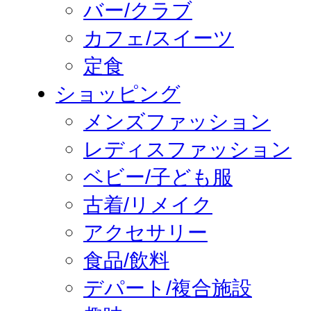
バー/クラブ
カフェ/スイーツ
定食
ショッピング
メンズファッション
レディスファッション
ベビー/子ども服
古着/リメイク
アクセサリー
食品/飲料
デパート/複合施設