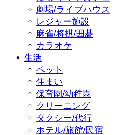
劇場/ライブハウス
レジャー施設
麻雀/将棋/囲碁
カラオケ
生活
ペット
住まい
保育園/幼稚園
クリーニング
タクシー/代行
ホテル/旅館/民宿