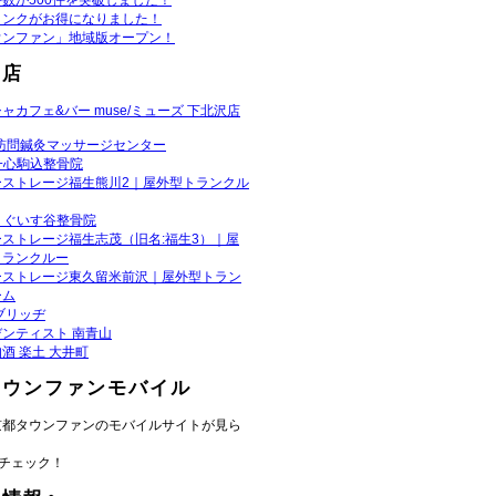
数が500件を突破しました！
リンクがお得になりました！
ウンファン」地域版オープン！
お店
ャカフェ&バー muse/ミューズ 下北沢店
・訪問鍼灸マッサージセンター
一心駒込整骨院
ーストレージ福生熊川2｜屋外型トランクル
うぐいす谷整骨院
ーストレージ福生志茂（旧名:福生3）｜屋
トランクルー
ーストレージ東久留米前沢｜屋外型トラン
ーム
ブリッヂ
ンティスト 南青山
酒 楽土 大井町
タウンファンモバイル
京都タウンファンのモバイルサイトが見ら
チェック！