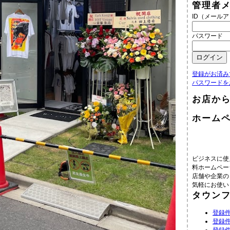
管理者
ID（メール
パスワード
登録がお済み
パスワードを
お店か
ホーム
ビジネスに使
料ホームペー
店舗や企業の
気軽にお使い
タウン
登録件
登録件