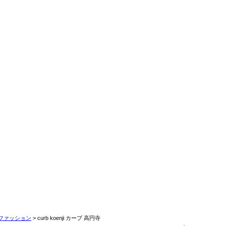
ファッション
> curb koenji カーブ 高円寺