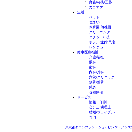
麻雀/将棋/囲碁
カラオケ
生活
ペット
住まい
保育園/幼稚園
クリーニング
タクシー/代行
ホテル/旅館/民宿
レンタカー
健康医療福祉
介護/福祉
眼科
歯科
内科/外科
病院/クリニック
接骨/整骨
鍼灸
各種療法
サービス
情報・印刷
会計士/税理士
結婚/ブライダル
専門
東京都タウンファン
>
ショッピング
>
メンズ