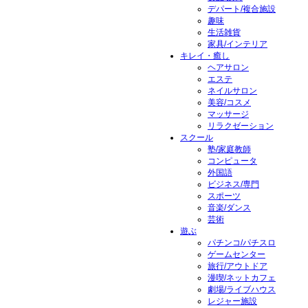
デパート/複合施設
趣味
生活雑貨
家具/インテリア
キレイ・癒し
ヘアサロン
エステ
ネイルサロン
美容/コスメ
マッサージ
リラクゼーション
スクール
塾/家庭教師
コンピュータ
外国語
ビジネス/専門
スポーツ
音楽/ダンス
芸術
遊ぶ
パチンコ/パチスロ
ゲームセンター
旅行/アウトドア
漫喫/ネットカフェ
劇場/ライブハウス
レジャー施設