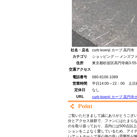
社名・店名
curb koenji カーブ 高円寺
カテゴリ
ショッピング --- メンズ
住所
東京都杉並区高円寺南3-55-
交通アクセス
電話番号
080-8106-1089
営業時間
平日14:00～22：00 土日祝
定休日
なし
URL
curb koenji カーブ 高
ご覧いただきまして誠にありがとうございます。
分とアクセス抜群で、ファンにはたまらないol
のを取り扱っており、店内には500点以上
ションをこよなく愛しているため、アイ
いアットホームで居心地の良い雰囲気が魅力の