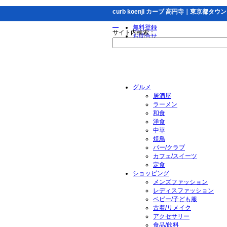
curb koenji カーブ 高円寺｜東京都タウ
無料登録
サイト内検索：
お問合せ
グルメ
居酒屋
ラーメン
和食
洋食
中華
焼鳥
バー/クラブ
カフェ/スイーツ
定食
ショッピング
メンズファッション
レディスファッション
ベビー/子ども服
古着/リメイク
アクセサリー
食品/飲料