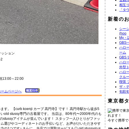
登録件
相互
「タ
新着の
シーシ
(hoo
My
GBS
ハロ
ーム
ファッション
GBS
2
ハロ
外型
ハロ
クル
13:00～22:00
喫茶 
ザ・デ
円寺ホームページへ
旬彩旬
東京都
 【curb koenji カーブ 高円寺】です！ 高円寺駅から徒歩5
携帯で東
d stussy専門の古着屋です。 当店は、80年代〜2000年代のも
れます！
のstussyアイテムが並んでいます！ スタッフ一人ひとりがファッ
今すぐ携帯で
テム選びやコーディネートのお手伝いなど、お声がけいただきやす
1つです♪ さらに、当店では買取サービスも◎ old stussyやそ