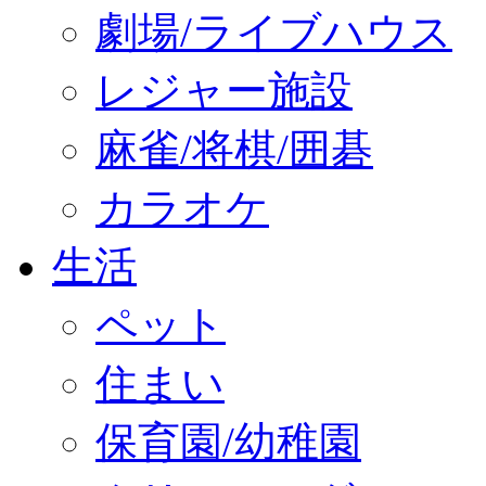
劇場/ライブハウス
レジャー施設
麻雀/将棋/囲碁
カラオケ
生活
ペット
住まい
保育園/幼稚園