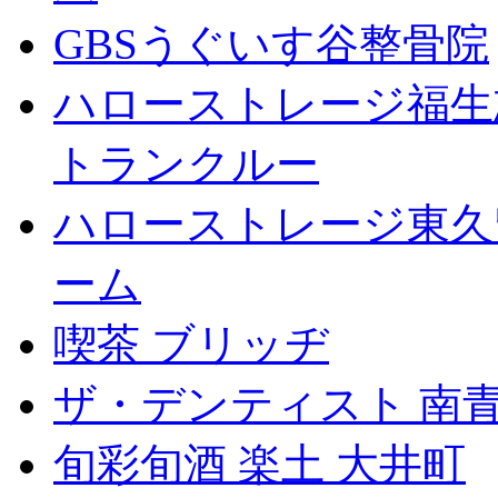
GBSうぐいす谷整骨院
ハローストレージ福生
トランクルー
ハローストレージ東久
ーム
喫茶 ブリッヂ
ザ・デンティスト 南
旬彩旬酒 楽土 大井町