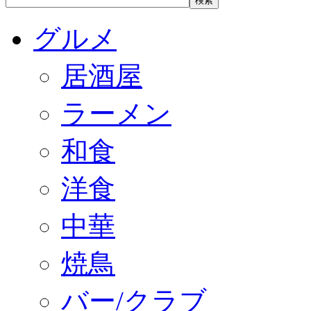
グルメ
居酒屋
ラーメン
和食
洋食
中華
焼鳥
バー/クラブ