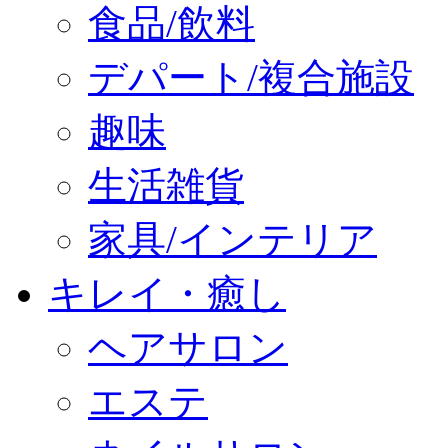
食品/飲料
デパート/複合施設
趣味
生活雑貨
家具/インテリア
キレイ・癒し
ヘアサロン
エステ