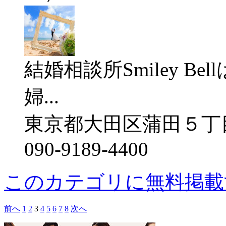
結婚相談所Smiley B
婦...
東京都大田区蒲田５丁目２１
090-9189-4400
このカテゴリに無料掲載
前へ
1
2
3
4
5
6
7
8
次へ