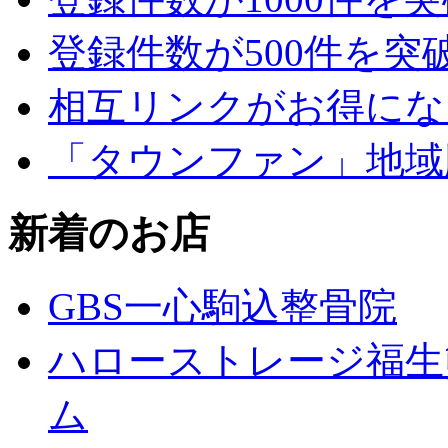
登録件数が500件を突
相互リンクがお得にな
「タウンファン」地域
新着のお店
GBS一心駒込整骨院
ハローストレージ福生
ム