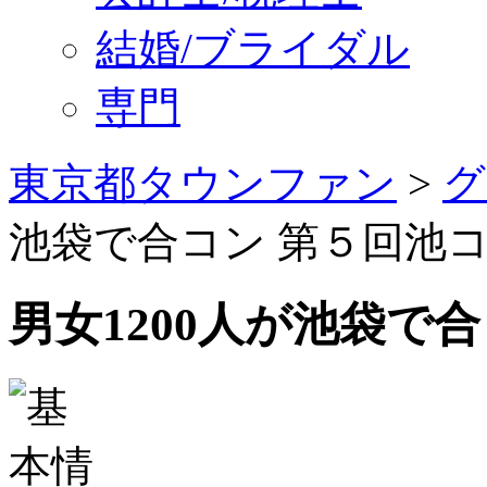
結婚/ブライダル
専門
東京都タウンファン
>
グ
池袋で合コン 第５回池
男女1200人が池袋で