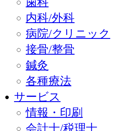
歯科
内科/外科
病院/クリニック
接骨/整骨
鍼灸
各種療法
サービス
情報・印刷
会計士/税理士