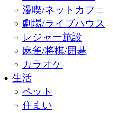
漫喫/ネットカフェ
劇場/ライブハウス
レジャー施設
麻雀/将棋/囲碁
カラオケ
生活
ペット
住まい