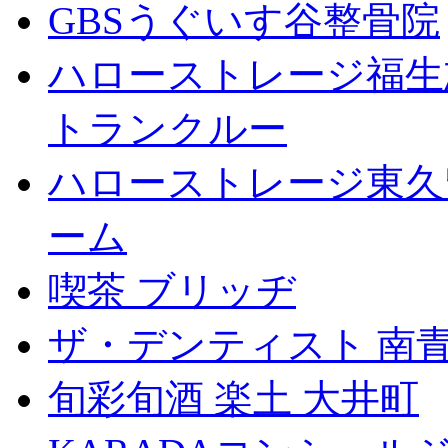
GBSうぐいす谷整骨院
ハローストレージ福生
トランクルー
ハローストレージ東久
ーム
喫茶 ブリッヂ
ザ・デンティスト 南
旬彩旬酒 楽土 大井町