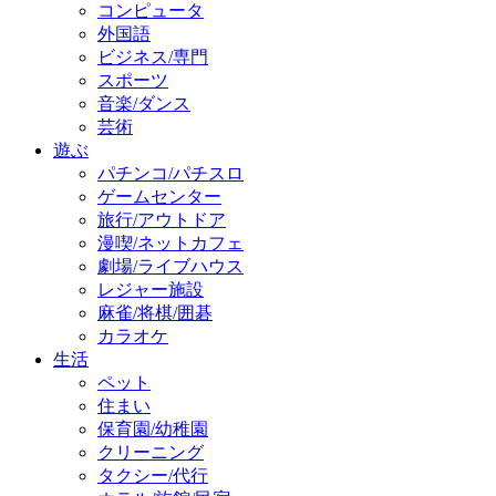
コンピュータ
外国語
ビジネス/専門
スポーツ
音楽/ダンス
芸術
遊ぶ
パチンコ/パチスロ
ゲームセンター
旅行/アウトドア
漫喫/ネットカフェ
劇場/ライブハウス
レジャー施設
麻雀/将棋/囲碁
カラオケ
生活
ペット
住まい
保育園/幼稚園
クリーニング
タクシー/代行