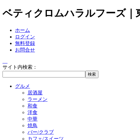
ベティクロムハラルフーズ｜
ホーム
ログイン
無料登録
お問合せ
サイト内検索：
グルメ
居酒屋
ラーメン
和食
洋食
中華
焼鳥
バー/クラブ
カフェ/スイーツ