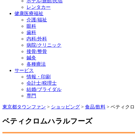
ホテル/旅館/民宿
レンタカー
健康医療福祉
介護/福祉
眼科
歯科
内科/外科
病院/クリニック
接骨/整骨
鍼灸
各種療法
サービス
情報・印刷
会計士/税理士
結婚/ブライダル
専門
東京都タウンファン
>
ショッピング
>
食品/飲料
> ベティク
ベティクロムハラルフーズ