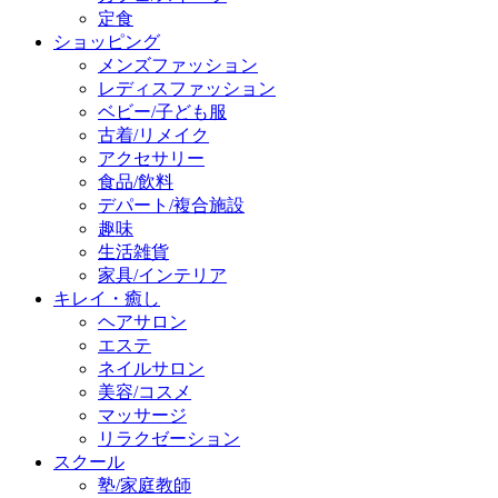
定食
ショッピング
メンズファッション
レディスファッション
ベビー/子ども服
古着/リメイク
アクセサリー
食品/飲料
デパート/複合施設
趣味
生活雑貨
家具/インテリア
キレイ・癒し
ヘアサロン
エステ
ネイルサロン
美容/コスメ
マッサージ
リラクゼーション
スクール
塾/家庭教師