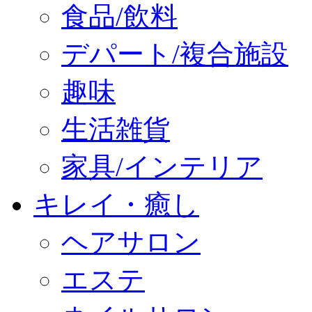
食品/飲料
デパート/複合施設
趣味
生活雑貨
家具/インテリア
キレイ・癒し
ヘアサロン
エステ