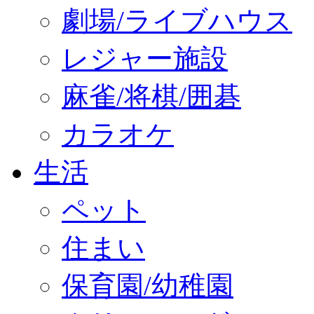
劇場/ライブハウス
レジャー施設
麻雀/将棋/囲碁
カラオケ
生活
ペット
住まい
保育園/幼稚園