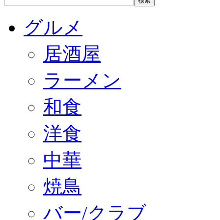
グルメ
居酒屋
ラーメン
和食
洋食
中華
焼鳥
バー/クラブ