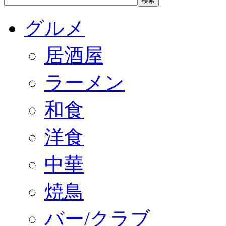
グルメ
居酒屋
ラーメン
和食
洋食
中華
焼鳥
バー/クラブ