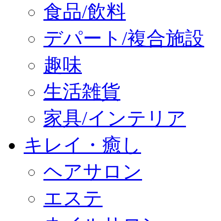
食品/飲料
デパート/複合施設
趣味
生活雑貨
家具/インテリア
キレイ・癒し
ヘアサロン
エステ