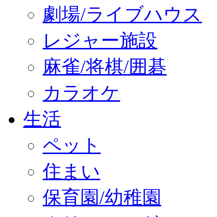
劇場/ライブハウス
レジャー施設
麻雀/将棋/囲碁
カラオケ
生活
ペット
住まい
保育園/幼稚園